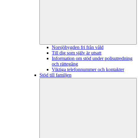
Norsjöbygden fri från våld
Till dig som själv är utsatt
Information om stöd under polisutredning
och rättegång
Viktiga telefonnummer och kontakter
Stöd till familjen