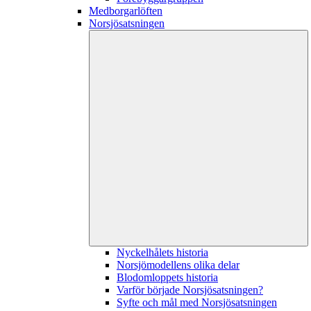
Medborgarlöften
Norsjösatsningen
Nyckelhålets historia
Norsjömodellens olika delar
Blodomloppets historia
Varför började Norsjösatsningen?
Syfte och mål med Norsjösatsningen