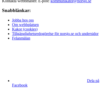
Kontakta webbmaster. E-post:
kommunikator@norsjo.se
Snabblänkar:
Jobba hos oss
Om webbplatsen
Kakor (cookies)
Tillgänglighetsredogörelse för norsjo.se och undersidor
Felanmälan
Dela på
Facebook