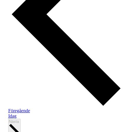
Evenemang
Föregående
Idag
Evenemang
Nästa