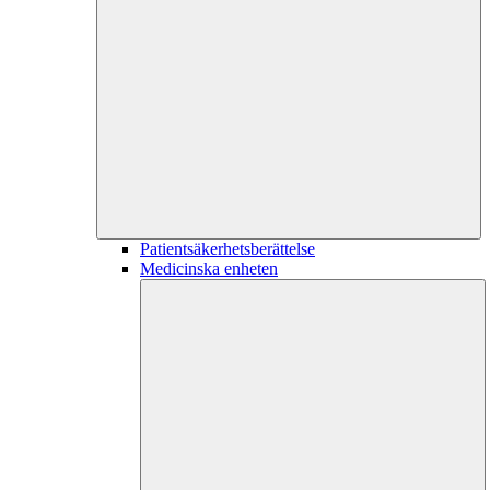
Patientsäkerhetsberättelse
Medicinska enheten