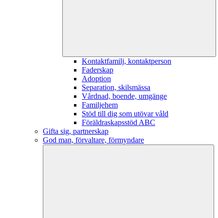
Kontaktfamilj, kontaktperson
Faderskap
Adoption
Separation, skilsmässa
Vårdnad, boende, umgänge
Familjehem
Stöd till dig som utövar våld
Föräldraskapsstöd ABC
Gifta sig, partnerskap
God man, förvaltare, förmyndare