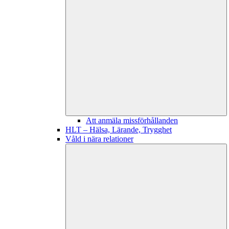
Att anmäla missförhållanden
HLT – Hälsa, Lärande, Trygghet
Våld i nära relationer