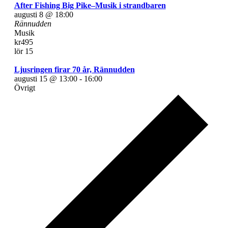
After Fishing Big Pike–Musik i strandbaren
augusti 8 @ 18:00
Rännudden
Musik
kr495
lör
15
Ljusringen firar 70 år, Rännudden
augusti 15 @ 13:00
-
16:00
Övrigt