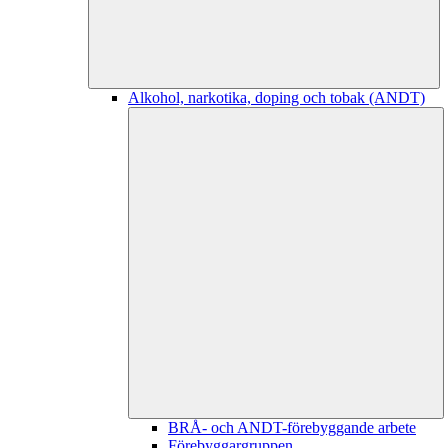
Alkohol, narkotika, doping och tobak (ANDT)
BRÅ- och ANDT-förebyggande arbete
Förebyggargruppen