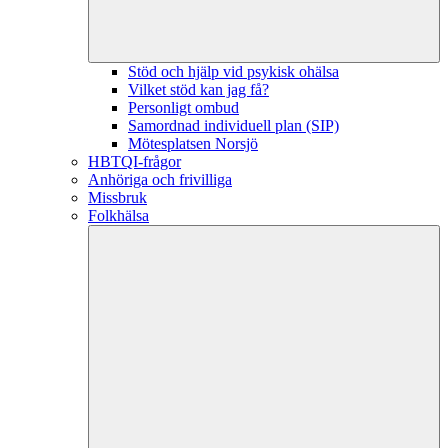
Stöd och hjälp vid psykisk ohälsa
Vilket stöd kan jag få?
Personligt ombud
Samordnad individuell plan (SIP)
Mötesplatsen Norsjö
HBTQI-frågor
Anhöriga och frivilliga
Missbruk
Folkhälsa