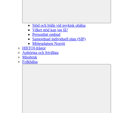
Stöd och hjälp vid psykisk ohälsa
Vilket stöd kan jag få?
Personligt ombud
Samordnad individuell plan (SIP)
Mötesplatsen Norsjö
HBTQI-frågor
Anhöriga och frivilliga
Missbruk
Folkhälsa