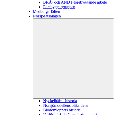
BRÅ- och ANDT-förebyggande arbete
Förebyggargruppen
Medborgarlöften
Norsjösatsningen
Nyckelhålets historia
Norsjömodellens olika delar
Blodomloppets historia
Varför började Norsjösatsningen?