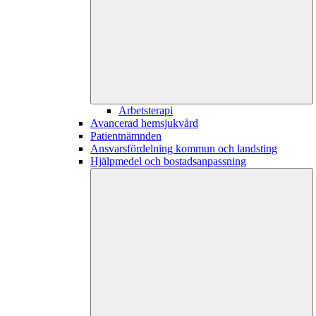
Arbetsterapi
Avancerad hemsjukvård
Patientnämnden
Ansvarsfördelning kommun och landsting
Hjälpmedel och bostadsanpassning