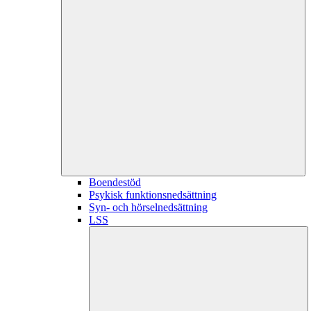
Boendestöd
Psykisk funktionsnedsättning
Syn- och hörselnedsättning
LSS