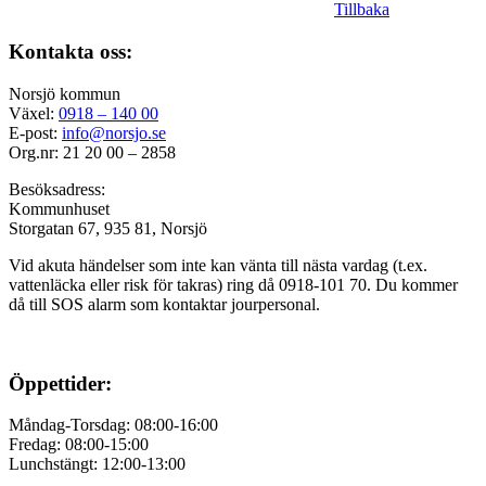
Tillbaka
Kontakta oss:
Norsjö kommun
Växel:
0918 – 140 00
E-post:
info@norsjo.se
Org.nr: 21 20 00 – 2858
Besöksadress:
Kommunhuset
Storgatan 67, 935 81, Norsjö
Vid akuta händelser som inte kan vänta till nästa vardag (t.ex.
vattenläcka eller
risk för takras
) ring då 0918-101 70. Du kommer
då till SOS alarm som kontaktar jourpersonal.
Öppettider:
Måndag-Torsdag: 08:00-16:00
Fredag: 08:00-15:00
Lunchstängt: 12:00-13:00