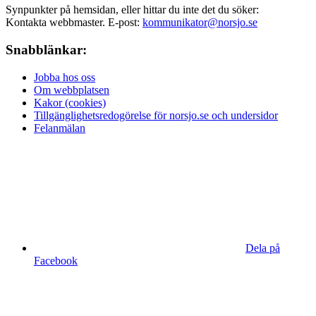
Synpunkter på hemsidan, eller hittar du inte det du söker:
Kontakta webbmaster. E-post:
kommunikator@norsjo.se
Snabblänkar:
Jobba hos oss
Om webbplatsen
Kakor (cookies)
Tillgänglighetsredogörelse för norsjo.se och undersidor
Felanmälan
Dela på
Facebook