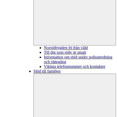
Norsjöbygden fri från våld
Till dig som själv är utsatt
Information om stöd under polisutredning
och rättegång
Viktiga telefonnummer och kontakter
Stöd till familjen