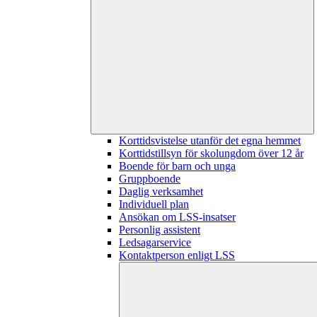
Korttidsvistelse utanför det egna hemmet
Korttidstillsyn för skolungdom över 12 år
Boende för barn och unga
Gruppboende
Daglig verksamhet
Individuell plan
Ansökan om LSS-insatser
Personlig assistent
Ledsagarservice
Kontaktperson enligt LSS