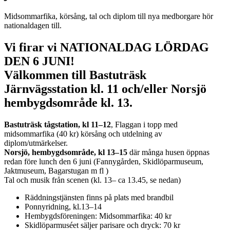
Midsommarfika, körsång, tal och diplom till nya medborgare hör
nationaldagen till.
Vi firar vi NATIONALDAG LÖRDAG
DEN 6 JUNI!
Välkommen till Bastuträsk
Järnvägsstation kl. 11 och/eller Norsjö
hembygdsområde kl. 13.
Bastuträsk tågstation, kl 11–12
, Flaggan i topp med
midsommarfika (40 kr) körsång och utdelning av
diplom/utmärkelser.
Norsjö, hembygdsområde, kl 13–15
där många husen öppnas
redan före lunch den 6 juni (Fannygården, Skidlöparmuseum,
Jaktmuseum, Bagarstugan m fl )
Tal och musik från scenen (kl. 13– ca 13.45, se nedan)
Räddningstjänsten finns på plats med brandbil
Ponnyridning, kl.13–14
Hembygdsföreningen: Midsommarfika: 40 kr
Skidlöparmuséet säljer parisare och dryck: 70 kr