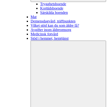
Trygghetsboende
Korttidsboende
Särskilda boenden
Mat
Demensdagvård, träffpunkten
Vilket stöd kan du som äldre få?
Avgifter inom äldreomsorg
Medicinsk fotvård
Stöd i hemmet, hemtjänst