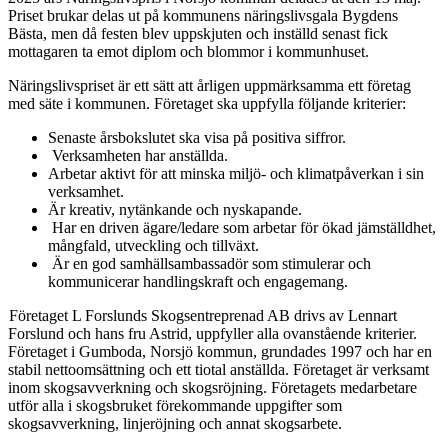
Priset brukar delas ut på kommunens näringslivsgala Bygdens
Bästa, men då festen blev uppskjuten och inställd senast fick
mottagaren ta emot diplom och blommor i kommunhuset.
Näringslivspriset är ett sätt att årligen uppmärksamma ett företag
med säte i kommunen. Företaget ska uppfylla följande kriterier:
Senaste årsbokslutet ska visa på positiva siffror.
Verksamheten har anställda.
Arbetar aktivt för att minska miljö- och klimatpåverkan i sin
verksamhet.
Är kreativ, nytänkande och nyskapande.
Har en driven ägare/ledare som arbetar för ökad jämställdhet,
mångfald, utveckling och tillväxt.
Är en god samhällsambassadör som stimulerar och
kommunicerar handlingskraft och engagemang.
Företaget L Forslunds Skogsentreprenad AB drivs av Lennart
Forslund och hans fru Astrid, uppfyller alla ovanstående kriterier.
Företaget i Gumboda, Norsjö kommun, grundades 1997 och har en
stabil nettoomsättning och ett tiotal anställda. Företaget är verksamt
inom skogsavverkning och skogsröjning. Företagets medarbetare
utför alla i skogsbruket förekommande uppgifter som
skogsavverkning, linjeröjning och annat skogsarbete.