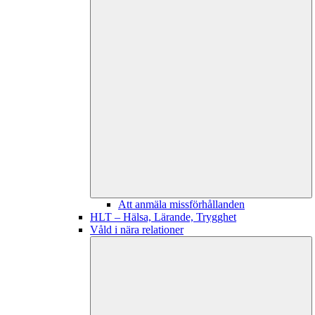
Att anmäla missförhållanden
HLT – Hälsa, Lärande, Trygghet
Våld i nära relationer