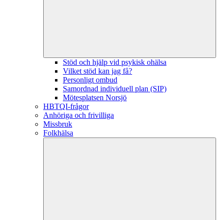
Stöd och hjälp vid psykisk ohälsa
Vilket stöd kan jag få?
Personligt ombud
Samordnad individuell plan (SIP)
Mötesplatsen Norsjö
HBTQI-frågor
Anhöriga och frivilliga
Missbruk
Folkhälsa