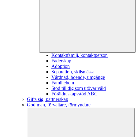
Kontaktfamilj, kontaktperson
Faderskap
Adoption
Separation, skilsmässa
Vårdnad, boende, umgänge
Familjehem
Stöd till dig som utövar våld
Föräldraskapsstöd ABC
Gifta sig, partnerskap
God man, förvaltare, förmyndare