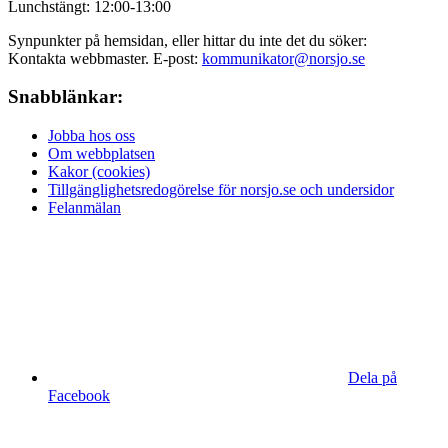
Lunchstängt: 12:00-13:00
Synpunkter på hemsidan, eller hittar du inte det du söker:
Kontakta webbmaster. E-post:
kommunikator@norsjo.se
Snabblänkar:
Jobba hos oss
Om webbplatsen
Kakor (cookies)
Tillgänglighetsredogörelse för norsjo.se och undersidor
Felanmälan
Dela på
Facebook