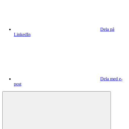
Dela på
LinkedIn
Dela med e-
post