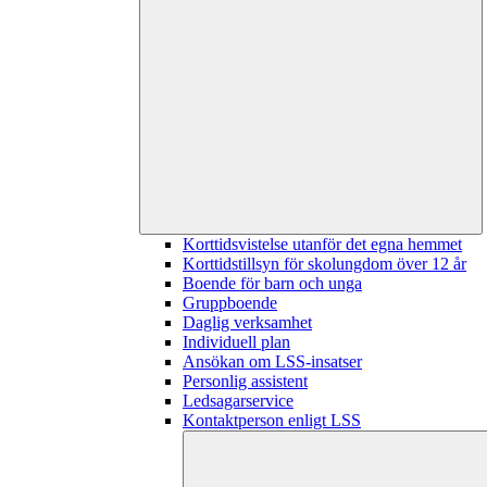
Korttidsvistelse utanför det egna hemmet
Korttidstillsyn för skolungdom över 12 år
Boende för barn och unga
Gruppboende
Daglig verksamhet
Individuell plan
Ansökan om LSS-insatser
Personlig assistent
Ledsagarservice
Kontaktperson enligt LSS