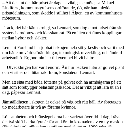
– Att dela ut det här priset är dagens viktigaste möte, sa Mikael
Lindfors , kommunstyrelsens ordförande, (s), när han inledde
prisutdelningen, som skedde i stillhet i Älgen, ett av kommunhusets
mötesrum.
–Tack, det här känns roligt, sa Lennart, som tog emot priset från sin
systers barndoms- och klasskamrat. På en liten ort finns kopplingar
mellan bybor och släkter.
Lennart Forslund har jobbat i skogen hela sitt yrkesliv och varit med
om både omvärldsförändringar, teknologisk utveckling, och ändrad
arbetsmiljö. Ergonomin har till exempel blivit bättre.
– Utvecklingen har varit enorm. Än hur backen lutar är golvet plant
och vi sitter och tittar rakt fram, konstaterar Lennart.
Men att sitta med båda fötterna på golvet och ha armbågarna på ett
sätt som förebygger belastningsskador. Det är viktigt att lära ut än i
dag, påpekar Lennart.
Jämställdheten i skogen är också på väg och rätt håll. Av företagets
tio medarbetare är två av förarna kvinnor.
Lönsamheten och bränslepriserna har varierat över tid. I
dag krävs
det två skift i cirka fyra år för att köra in kostnaden av en ny maskin
(läs skördare), vilket kan jämföras med slutet av 1990-talet då