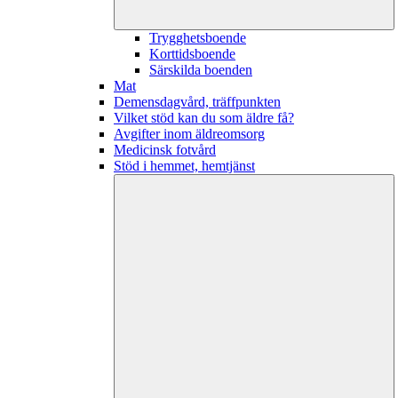
Trygghetsboende
Korttidsboende
Särskilda boenden
Mat
Demensdagvård, träffpunkten
Vilket stöd kan du som äldre få?
Avgifter inom äldreomsorg
Medicinsk fotvård
Stöd i hemmet, hemtjänst