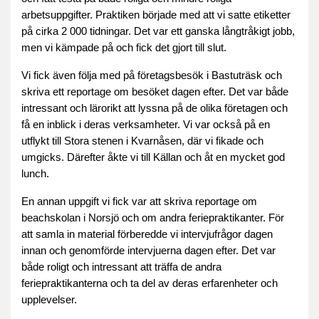
arbetsuppgifter. Praktiken började med att vi satte etiketter
på cirka 2 000 tidningar. Det var ett ganska långtråkigt jobb,
men vi kämpade på och fick det gjort till slut.
Vi fick även följa med på företagsbesök i Bastuträsk och
skriva ett reportage om besöket dagen efter. Det var både
intressant och lärorikt att lyssna på de olika företagen och
få en inblick i deras verksamheter. Vi var också på en
utflykt till Stora stenen i Kvarnåsen, där vi fikade och
umgicks. Därefter åkte vi till Källan och åt en mycket god
lunch.
En annan uppgift vi fick var att skriva reportage om
beachskolan i Norsjö och om andra feriepraktikanter. För
att samla in material förberedde vi intervjufrågor dagen
innan och genomförde intervjuerna dagen efter. Det var
både roligt och intressant att träffa de andra
feriepraktikanterna och ta del av deras erfarenheter och
upplevelser.