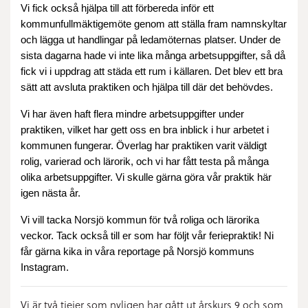
Vi fick också hjälpa till att förbereda inför ett
kommunfullmäktigemöte genom att ställa fram namnskyltar
och lägga ut handlingar på ledamöternas platser. Under de
sista dagarna hade vi inte lika många arbetsuppgifter, så då
fick vi i uppdrag att städa ett rum i källaren. Det blev ett bra
sätt att avsluta praktiken och hjälpa till där det behövdes.
Vi har även haft flera mindre arbetsuppgifter under
praktiken, vilket har gett oss en bra inblick i hur arbetet i
kommunen fungerar. Överlag har praktiken varit väldigt
rolig, varierad och lärorik, och vi har fått testa på många
olika arbetsuppgifter. Vi skulle gärna göra vår praktik här
igen nästa år.
Vi vill tacka Norsjö kommun för två roliga och lärorika
veckor. Tack också till er som har följt vår feriepraktik! Ni
får gärna kika in våra reportage på Norsjö kommuns
Instagram.
Vi är två tjejer som nyligen har gått ut årskurs 9 och som