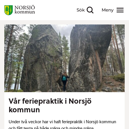
Sök
Meny
Visa sökfält
Visa meny
Vår feriepraktik i Norsjö
kommun
Under två veckor har vi haft feriepraktik i Norsjö kommun
och fått testa på både roliga och mindre roliga