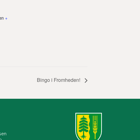
en
+
Bingo i Fromheden!
sen