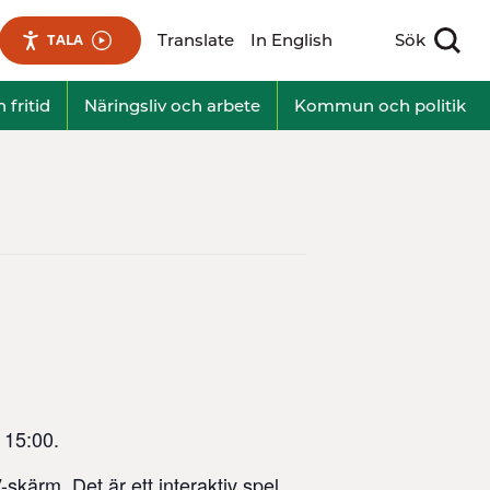
Translate
In English
Sök
TALA
Visa sökfält
 fritid
Näringsliv och arbete
Kommun och politik
 15:00.
-skärm. Det är ett interaktiv spel