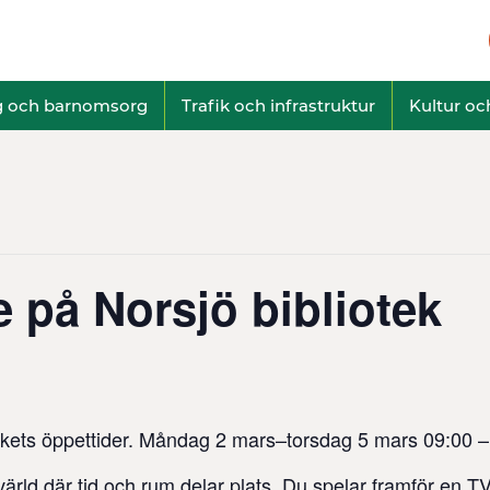
g och barnomsorg
Trafik och infrastruktur
Kultur och
e på Norsjö bibliotek
ekets öppettider. Måndag 2 mars–torsdag 5 mars 09:00 –
 värld där tid och rum delar plats. Du spelar framför en TV