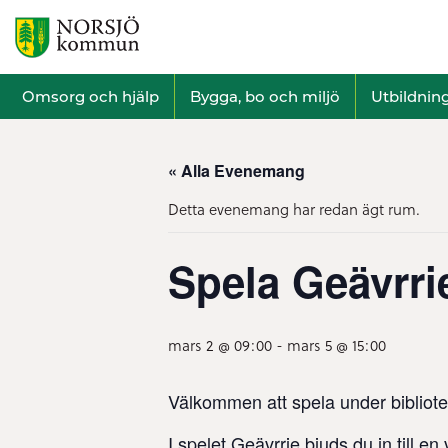
Omsorg och hjälp
Bygga, bo och miljö
Utbildnin
« Alla Evenemang
Detta evenemang har redan ägt rum.
Spela Geävrri
mars 2 @ 09:00
-
mars 5 @ 15:00
Välkommen att spela under bibliot
I spelet Geävrrie bjuds du in till en