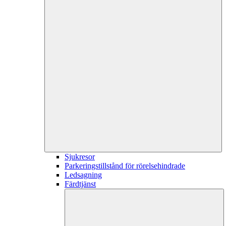
Sjukresor
Parkeringstillstånd för rörelsehindrade
Ledsagning
Färdtjänst