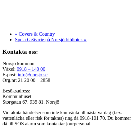
«
Covers & Country
Spela Geävrrie på Norsjö bibliotek
»
Kontakta oss:
Norsjö kommun
Växel:
0918 – 140 00
E-post:
info@norsjo.se
Org.nr: 21 20 00 – 2858
Besöksadress:
Kommunhuset
Storgatan 67, 935 81, Norsjö
Vid akuta händelser som inte kan vänta till nästa vardag (t.ex.
vattenläcka eller
risk för takras
) ring då 0918-101 70. Du kommer
då till SOS alarm som kontaktar jourpersonal.