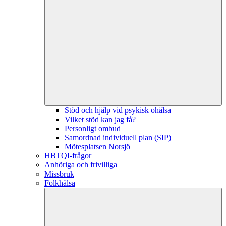
Stöd och hjälp vid psykisk ohälsa
Vilket stöd kan jag få?
Personligt ombud
Samordnad individuell plan (SIP)
Mötesplatsen Norsjö
HBTQI-frågor
Anhöriga och frivilliga
Missbruk
Folkhälsa