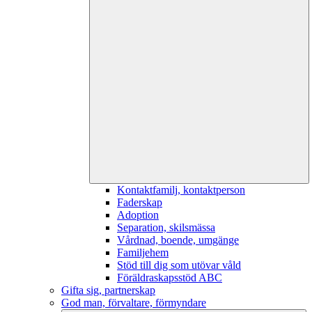
Kontaktfamilj, kontaktperson
Faderskap
Adoption
Separation, skilsmässa
Vårdnad, boende, umgänge
Familjehem
Stöd till dig som utövar våld
Föräldraskapsstöd ABC
Gifta sig, partnerskap
God man, förvaltare, förmyndare