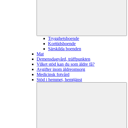
Trygghetsboende
Korttidsboende
Särskilda boenden
Mat
Demensdagvård, träffpunkten
Vilket stöd kan du som äldre få?
Avgifter inom äldreomsorg
Medicinsk fotvård
Stöd i hemmet, hemtjänst