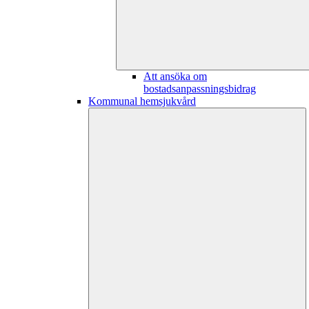
Att ansöka om
bostadsanpassningsbidrag
Kommunal hemsjukvård