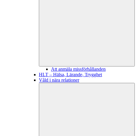
Att anmäla missförhållanden
HLT – Hälsa, Lärande, Trygghet
Våld i nära relationer