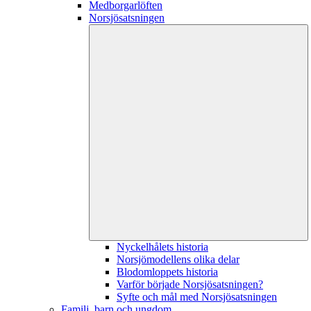
Medborgarlöften
Norsjösatsningen
Nyckelhålets historia
Norsjömodellens olika delar
Blodomloppets historia
Varför började Norsjösatsningen?
Syfte och mål med Norsjösatsningen
Familj, barn och ungdom