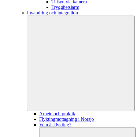
Tillsyn via kamera
Trygghetslarm
Invandring och integration
Arbete och praktik
Flyktingmottagning i Norsjö
Vem är flykting?