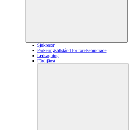
Sjukresor
Parkeringstillstånd för rörelsehindrade
Ledsagning
Färdtjänst