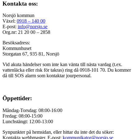
Kontakta oss:
Norsjö kommun
Växel:
0918 – 140 00
E-post:
info@norsjo.se
Org.nr: 21 20 00 – 2858
Besöksadress:
Kommunhuset
Storgatan 67, 935 81, Norsjö
Vid akuta händelser som inte kan vänta till nästa vardag (t.ex.
vattenläcka eller
risk för takras
) ring då 0918-101 70. Du kommer
då till SOS alarm som kontaktar jourpersonal.
Öppettider:
Måndag-Torsdag: 08:00-16:00
Fredag: 08:00-15:00
Lunchstängt: 12:00-13:00
Synpunkter på hemsidan, eller hittar du inte det du söker:
Kontakta webbmaster. E-post:
kommunikator@norsjo.se