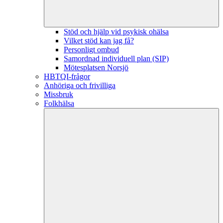
Stöd och hjälp vid psykisk ohälsa
Vilket stöd kan jag få?
Personligt ombud
Samordnad individuell plan (SIP)
Mötesplatsen Norsjö
HBTQI-frågor
Anhöriga och frivilliga
Missbruk
Folkhälsa