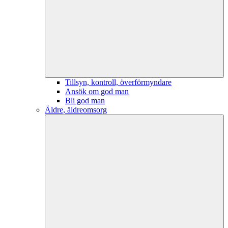
Tillsyn, kontroll, överförmyndare
Ansök om god man
Bli god man
Äldre, äldreomsorg