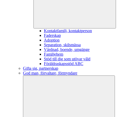
Kontaktfamilj, kontaktperson
Faderskap
Adoption
Separation, skilsmässa
Vårdnad, boende, umgänge
Familjehem
Stöd till dig som utövar våld
Föräldraskapsstöd ABC
Gifta sig, partnerskap
God man, förvaltare, förmyndare