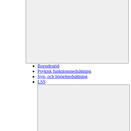
Boendestöd
Psykisk funktionsnedsättning
Syn- och hörselnedsättning
LSS