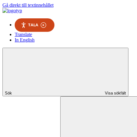
Gå direkt till textinnehållet
TALA
Translate
In English
Sök
Visa sökfält