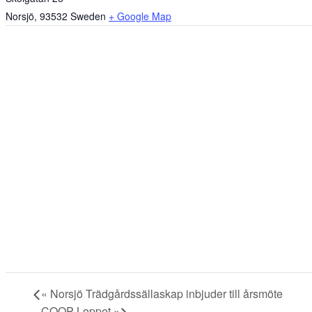
Norsjö
,
93532
Sweden
+ Google Map
«
Norsjö Trädgårdssällaskap inbjuder till årsmöte
COOP-Loppet
»