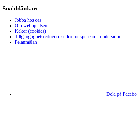
Snabblänkar:
Jobba hos oss
Om webbplatsen
Kakor (cookies)
Tillgänglighetsredogörelse för norsjo.se och undersidor
Felanmälan
Dela på Faceb