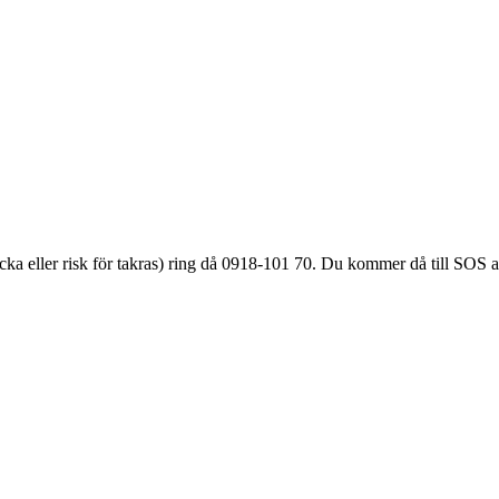
äcka eller
risk för takras
) ring då 0918-101 70. Du kommer då till SOS a