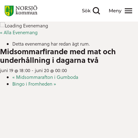
Sök
Meny
Visa sökfält
Visa meny
« Alla Evenemang
Detta evenemang har redan ägt rum.
Midsommarfirande med mat och
underhållning i dagarna två
juni 19 @ 18:00
-
juni 20 @ 00:00
«
Midsommarafton i Gumboda
Bingo i Fromheden
»