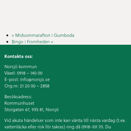
«
Midsommarafton i Gumboda
Bingo i Fromheden
»
Kontakta oss:
Norsjö kommun
Växel:
0918 – 140 00
E-post:
info@norsjo.se
Org.nr: 21 20 00 – 2858
Besöksadress:
Kommunhuset
Storgatan 67, 935 81, Norsjö
Vid akuta händelser som inte kan vänta till nästa vardag (t.ex.
vattenläcka eller
risk för takras
) ring då 0918-101 70. Du