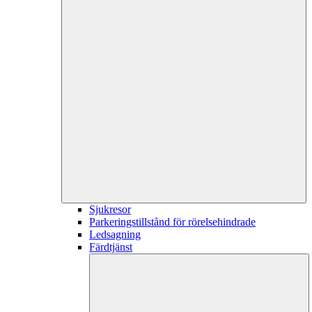
Sjukresor
Parkeringstillstånd för rörelsehindrade
Ledsagning
Färdtjänst