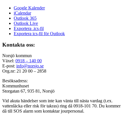
Google Kalender
iCalendar
Outlook 365
Outlook Live
Exportera .ics-fil
Exportera ics-fil för Outlook
Kontakta oss:
Norsjö kommun
Växel:
0918 – 140 00
E-post:
info@norsjo.se
Org.nr: 21 20 00 – 2858
Besöksadress:
Kommunhuset
Storgatan 67, 935 81, Norsjö
Vid akuta händelser som inte kan vänta till nästa vardag (t.ex.
vattenläcka eller
risk för takras
) ring då 0918-101 70. Du kommer
då till SOS alarm som kontaktar jourpersonal.