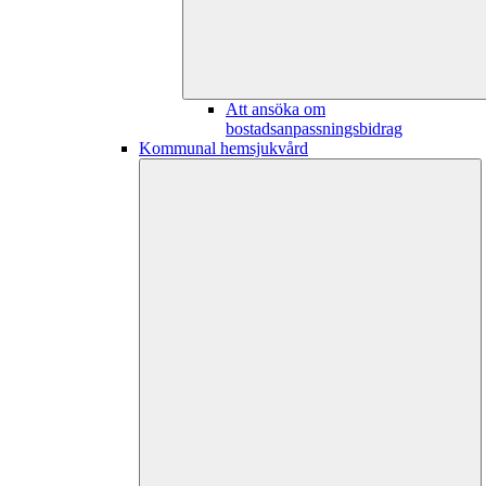
Att ansöka om
bostadsanpassningsbidrag
Kommunal hemsjukvård