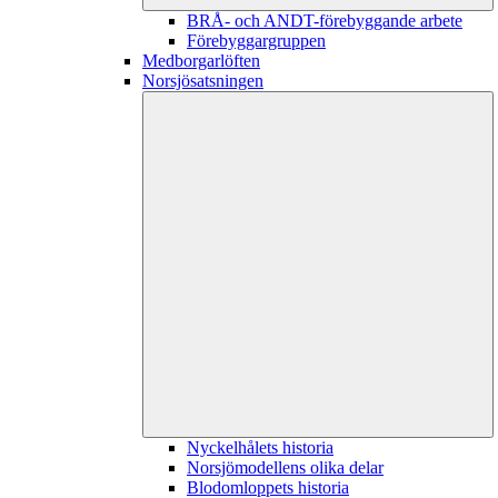
BRÅ- och ANDT-förebyggande arbete
Förebyggargruppen
Medborgarlöften
Norsjösatsningen
Nyckelhålets historia
Norsjömodellens olika delar
Blodomloppets historia