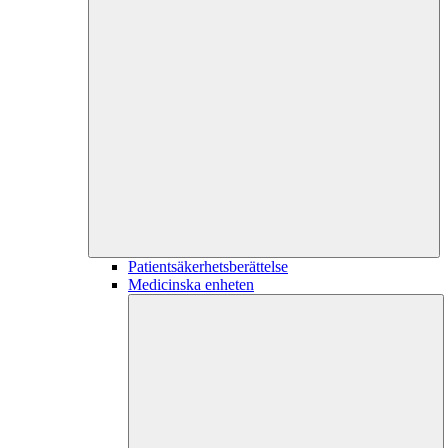
Patientsäkerhetsberättelse
Medicinska enheten