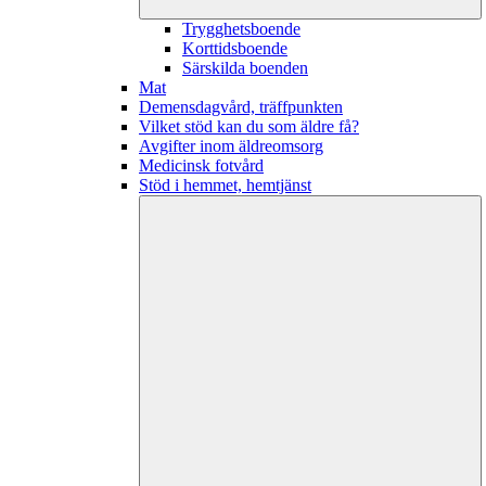
Trygghetsboende
Korttidsboende
Särskilda boenden
Mat
Demensdagvård, träffpunkten
Vilket stöd kan du som äldre få?
Avgifter inom äldreomsorg
Medicinsk fotvård
Stöd i hemmet, hemtjänst