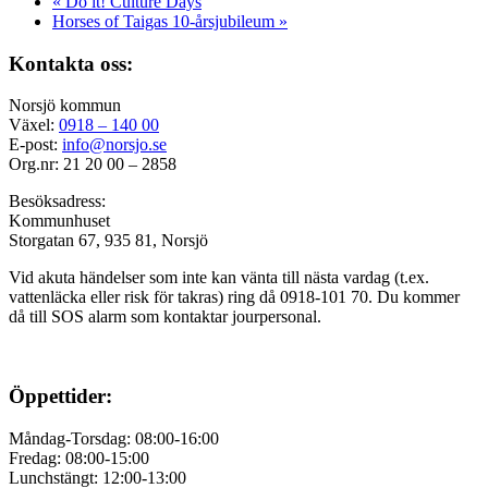
«
Do it! Culture Days
Horses of Taigas 10-årsjubileum
»
Kontakta oss:
Norsjö kommun
Växel:
0918 – 140 00
E-post:
info@norsjo.se
Org.nr: 21 20 00 – 2858
Besöksadress:
Kommunhuset
Storgatan 67, 935 81, Norsjö
Vid akuta händelser som inte kan vänta till nästa vardag (t.ex.
vattenläcka eller
risk för takras
) ring då 0918-101 70. Du kommer
då till SOS alarm som kontaktar jourpersonal.
Öppettider:
Måndag-Torsdag: 08:00-16:00
Fredag: 08:00-15:00
Lunchstängt: 12:00-13:00