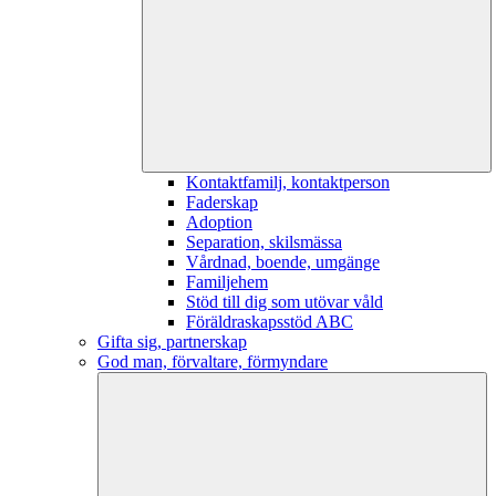
Kontaktfamilj, kontaktperson
Faderskap
Adoption
Separation, skilsmässa
Vårdnad, boende, umgänge
Familjehem
Stöd till dig som utövar våld
Föräldraskapsstöd ABC
Gifta sig, partnerskap
God man, förvaltare, förmyndare