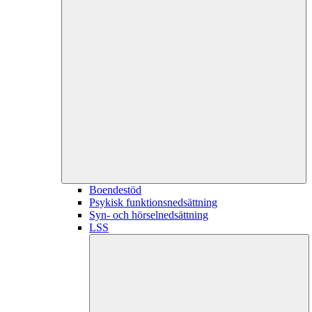
Boendestöd
Psykisk funktionsnedsättning
Syn- och hörselnedsättning
LSS