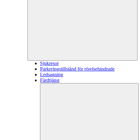
Sjukresor
Parkeringstillstånd för rörelsehindrade
Ledsagning
Färdtjänst