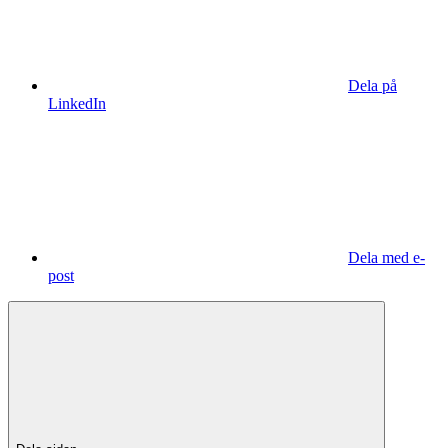
Dela på
LinkedIn
Dela med e-
post