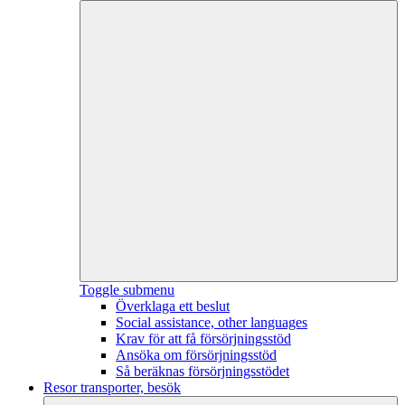
Toggle submenu
Överklaga ett beslut
Social assistance, other languages
Krav för att få försörjningsstöd
Ansöka om försörjningsstöd
Så beräknas försörjningsstödet
Resor transporter, besök