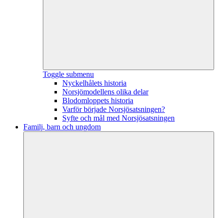
Toggle submenu
Nyckelhålets historia
Norsjömodellens olika delar
Blodomloppets historia
Varför började Norsjösatsningen?
Syfte och mål med Norsjösatsningen
Familj, barn och ungdom