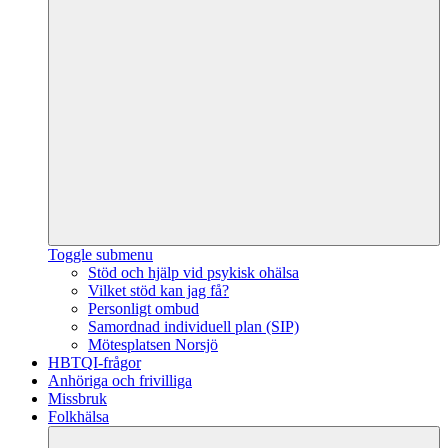
Toggle submenu
Stöd och hjälp vid psykisk ohälsa
Vilket stöd kan jag få?
Personligt ombud
Samordnad individuell plan (SIP)
Mötesplatsen Norsjö
HBTQI-frågor
Anhöriga och frivilliga
Missbruk
Folkhälsa