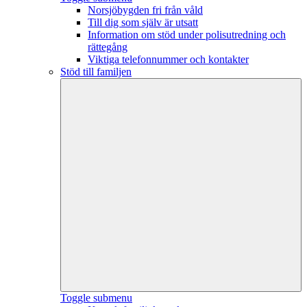
Norsjöbygden fri från våld
Till dig som själv är utsatt
Information om stöd under polisutredning och
rättegång
Viktiga telefonnummer och kontakter
Stöd till familjen
Toggle submenu