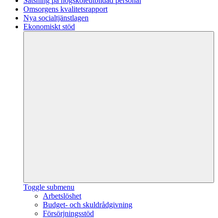
Satsning på högskoleutbildad personal
Omsorgens kvalitetsrapport
Nya socialtjänstlagen
Ekonomiskt stöd
Toggle submenu
Arbetslöshet
Budget- och skuldrådgivning
Försörjningsstöd