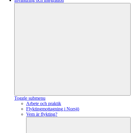
Invandring och integration
Toggle submenu
Arbete och praktik
Flyktingmottagning i Norsjö
Vem är flykting?