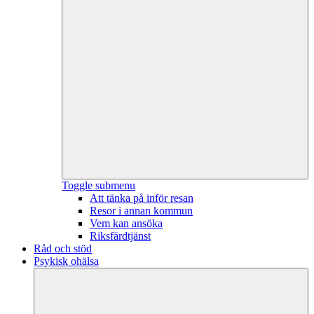
Toggle submenu
Att tänka på inför resan
Resor i annan kommun
Vem kan ansöka
Riksfärdtjänst
Råd och stöd
Psykisk ohälsa