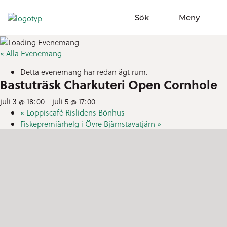
Sök
Meny
Visa sökfält
Visa meny
« Alla Evenemang
Detta evenemang har redan ägt rum.
Bastuträsk Charkuteri Open Cornhole
juli 3 @ 18:00
-
juli 5 @ 17:00
«
Loppiscafé Rislidens Bönhus
Fiskepremiärhelg i Övre Bjärnstavatjärn
»