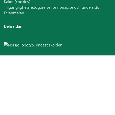
Kakor (cookies)
Tillgänglighetsredogörelse för norsjo.se och undersidor
Felanmälan
Dela sidan
Omsorg och hjälp
Hälso- och sjukvård
Patientsäkerhetsberättelse
Medicinska enheten
Arbetsterapi
Avancerad hemsjukvård
Patientnämnden
Ansvarsfördelning kommun och landsting
Hjälpmedel och bostadsanpassning
Bostadsanpassningsbidrag
Att ansöka om bostadsanpassningsbidrag