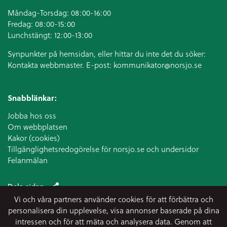
Måndag-Torsdag: 08:00-16:00
Fredag: 08:00-15:00
Lunchstängt: 12:00-13:00
Synpunkter på hemsidan, eller hittar du inte det du söker:
Kontakta webbmaster. E-post:
kommunikator@norsjo.se
Snabblänkar:
Jobba hos oss
Om webbplatsen
Kakor (cookies)
Tillgänglighetsredogörelse för norsjo.se och undersidor
Felanmälan
Dela sidan
Vi och våra partners använder cookies för att förbättra och
personalisera din upplevelse, visa annonser baserade på dina
intressen och för att mäta och analysera data. Genom att