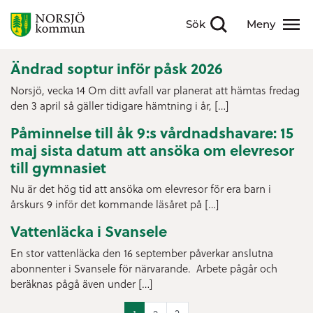
Sök
Meny
Visa sökfält
Visa meny
Ändrad soptur inför påsk 2026
Norsjö, vecka 14 Om ditt avfall var planerat att hämtas fredag
den 3 april så gäller tidigare hämtning i år, […]
Påminnelse till åk 9:s vårdnadshavare: 15
maj sista datum att ansöka om elevresor
till gymnasiet
Nu är det hög tid att ansöka om elevresor för era barn i
årskurs 9 inför det kommande läsåret på […]
Vattenläcka i Svansele
En stor vattenläcka den 16 september påverkar anslutna
abonnenter i Svansele för närvarande. Arbete pågår och
beräknas pågå även under […]