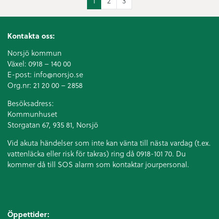
Aktuell sida
Sida
Sida
1
2
3
Kontakta oss:
Norsjö kommun
Växel:
0918 – 140 00
E-post:
info@norsjo.se
Org.nr: 21 20 00 – 2858
Besöksadress:
Kommunhuset
Storgatan 67, 935 81, Norsjö
Vid akuta händelser som inte kan vänta till nästa vardag (t.ex.
vattenläcka eller
risk för takras
) ring då 0918-101 70. Du
kommer då till SOS alarm som kontaktar jourpersonal.
Öppettider: