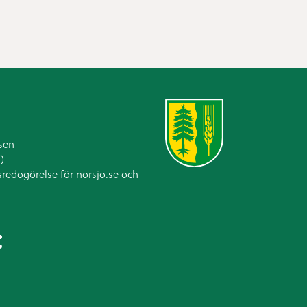
sen
)
sredogörelse för norsjo.se och