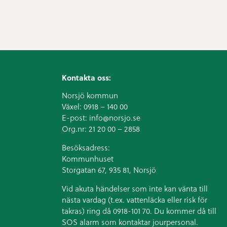
Kontakta oss:
Norsjö kommun
Växel:
0918 – 140 00
E-post:
info@norsjo.se
Org.nr: 21 20 00 – 2858
Besöksadress:
Kommunhuset
Storgatan 67, 935 81, Norsjö
Vid akuta händelser som inte kan vänta till
nästa vardag (t.ex. vattenläcka eller
risk för
takras
) ring då 0918-101 70. Du kommer då till
SOS alarm som kontaktar jourpersonal.