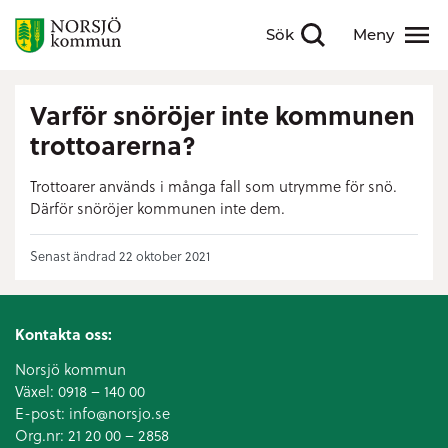
Sök
Meny
Visa sökfält
Visa meny
Varför snöröjer inte kommunen
trottoarerna?
Trottoarer används i många fall som utrymme för snö.
Därför snöröjer kommunen inte dem.
Senast ändrad 22 oktober 2021
Kontakta oss:
Norsjö kommun
Växel:
0918 – 140 00
E-post:
info@norsjo.se
Org.nr: 21 20 00 – 2858