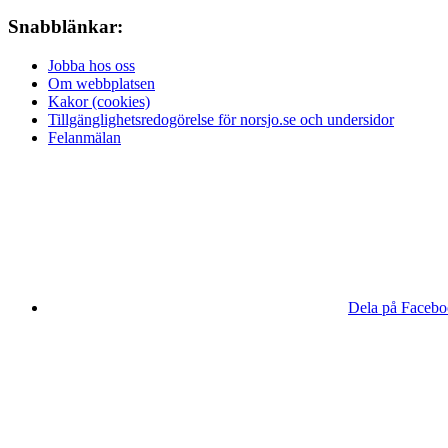
Snabblänkar:
Jobba hos oss
Om webbplatsen
Kakor (cookies)
Tillgänglighetsredogörelse för norsjo.se och undersidor
Felanmälan
Dela på Faceb