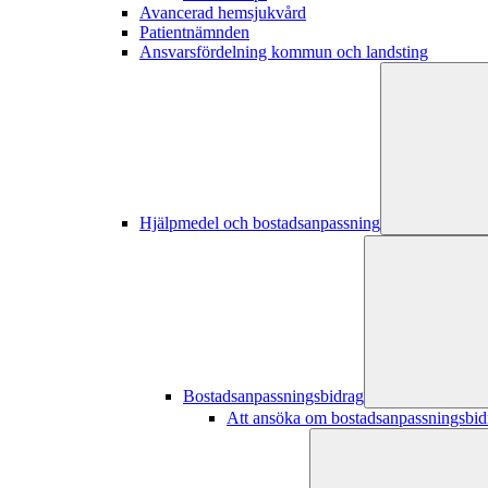
Avancerad hemsjukvård
Patientnämnden
Ansvarsfördelning kommun och landsting
Hjälpmedel och bostadsanpassning
Bostadsanpassningsbidrag
Att ansöka om bostadsanpassningsbid