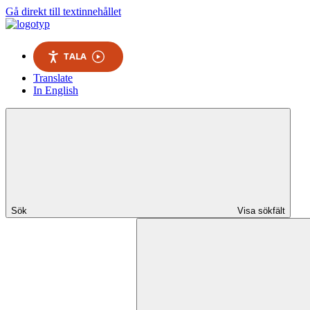
Gå direkt till textinnehållet
TALA
Translate
In English
Sök
Visa sökfält