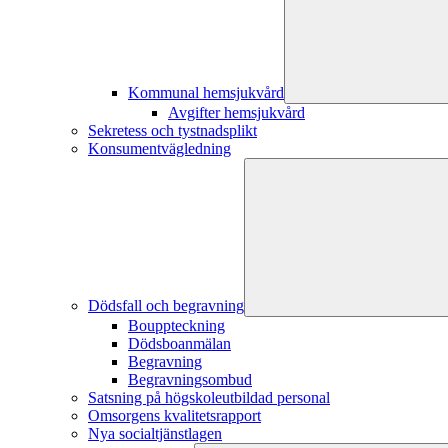
Kommunal hemsjukvård
Avgifter hemsjukvård
Sekretess och tystnadsplikt
Konsumentvägledning
Dödsfall och begravning
Bouppteckning
Dödsboanmälan
Begravning
Begravningsombud
Satsning på högskoleutbildad personal
Omsorgens kvalitetsrapport
Nya socialtjänstlagen