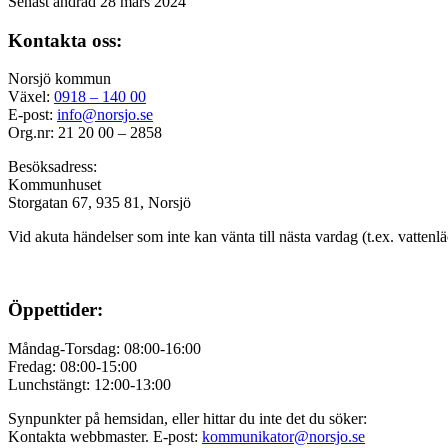
Senast ändrad 28 mars 2024
Kontakta oss:
Norsjö kommun
Växel:
0918 – 140 00
E-post:
info@norsjo.se
Org.nr: 21 20 00 – 2858
Besöksadress:
Kommunhuset
Storgatan 67, 935 81, Norsjö
Vid akuta händelser som inte kan vänta till nästa vardag (t.ex. vattenl
Öppettider:
Måndag-Torsdag: 08:00-16:00
Fredag: 08:00-15:00
Lunchstängt: 12:00-13:00
Synpunkter på hemsidan, eller hittar du inte det du söker:
Kontakta webbmaster. E-post:
kommunikator@norsjo.se