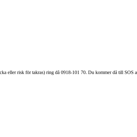
äcka eller
risk för takras
) ring då 0918-101 70. Du kommer då till SOS a