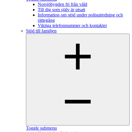
Norsjöbygden fri från våld
Till dig som själv är utsatt
Information om stöd under polisutredning och
rättegång
Viktiga telefonnummer och kontakter
Stöd till familjen
Toggle submenu