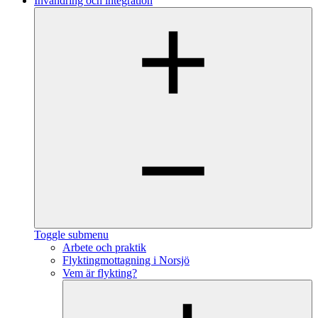
Invandring och integration
Toggle submenu
Arbete och praktik
Flyktingmottagning i Norsjö
Vem är flykting?