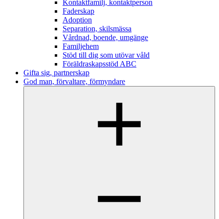
Kontaktfamilj, kontaktperson
Faderskap
Adoption
Separation, skilsmässa
Vårdnad, boende, umgänge
Familjehem
Stöd till dig som utövar våld
Föräldraskapsstöd ABC
Gifta sig, partnerskap
God man, förvaltare, förmyndare