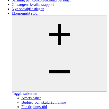
Satsning på högskoleutbildad personal
Omsorgens kvalitetsrapport
Nya socialtjänstlagen
Ekonomiskt stöd
Toggle submenu
Arbetslöshet
Budget- och skuldrådgivning
Försörjningsstöd