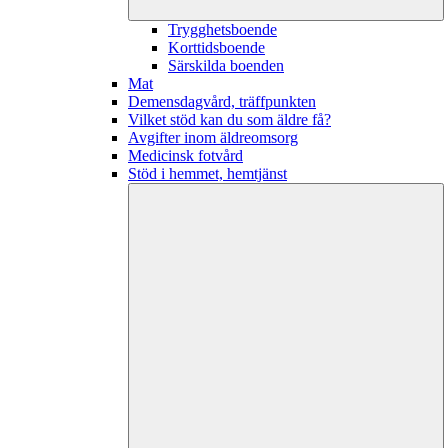
Trygghetsboende
Korttidsboende
Särskilda boenden
Mat
Demensdagvård, träffpunkten
Vilket stöd kan du som äldre få?
Avgifter inom äldreomsorg
Medicinsk fotvård
Stöd i hemmet, hemtjänst