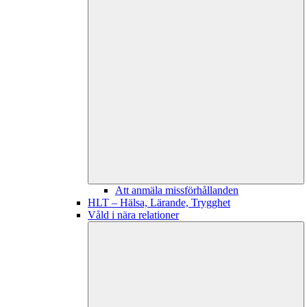
Att anmäla missförhållanden
HLT – Hälsa, Lärande, Trygghet
Våld i nära relationer