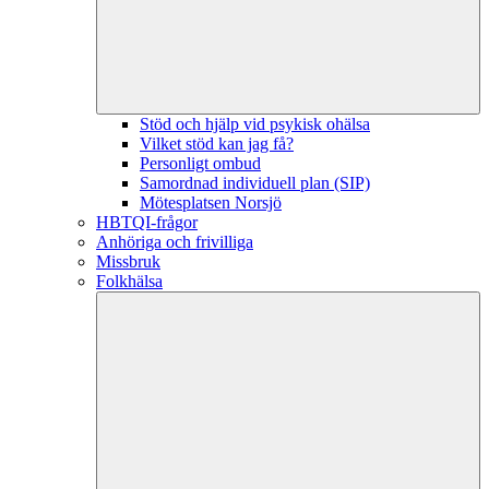
Stöd och hjälp vid psykisk ohälsa
Vilket stöd kan jag få?
Personligt ombud
Samordnad individuell plan (SIP)
Mötesplatsen Norsjö
HBTQI-frågor
Anhöriga och frivilliga
Missbruk
Folkhälsa