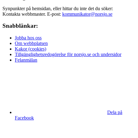
Synpunkter på hemsidan, eller hittar du inte det du söker:
Kontakta webbmaster. E-post:
kommunikator@norsjo.se
Snabblänkar:
Jobba hos oss
Om webbplatsen
Kakor (cookies)
Tillgänglighetsredogörelse för norsjo.se och undersidor
Felanmälan
Dela på
Facebook