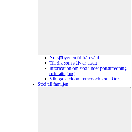
Norsjöbygden fri från våld
Till dig som själv är utsatt
Information om stöd under polisutredning
och rättegång
Viktiga telefonnummer och kontakter
Stöd till familjen