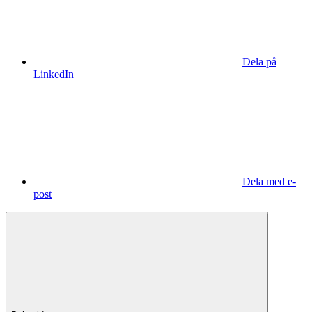
Dela på
LinkedIn
Dela med e-
post