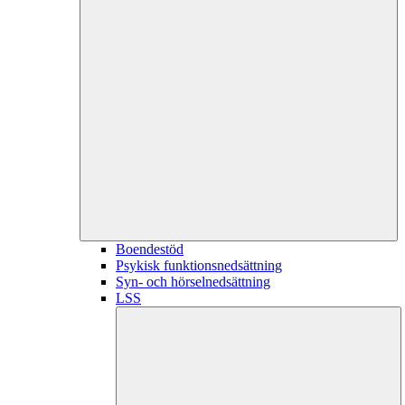
Boendestöd
Psykisk funktionsnedsättning
Syn- och hörselnedsättning
LSS