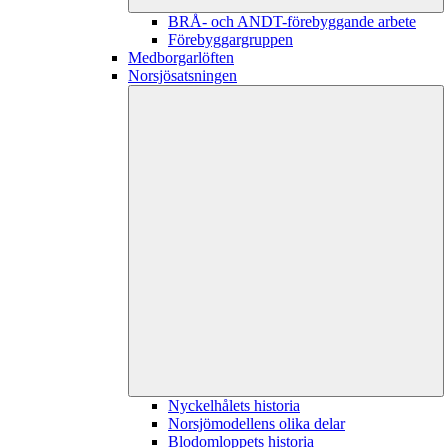
BRÅ- och ANDT-förebyggande arbete
Förebyggargruppen
Medborgarlöften
Norsjösatsningen
Nyckelhålets historia
Norsjömodellens olika delar
Blodomloppets historia