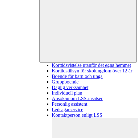
Korttidsvistelse utanför det egna hemmet
Korttidstillsyn för skolungdom över 12 år
Boende för barn och unga
Gruppboende
Daglig verksamhet
Individuell plan
Ansökan om LSS-insatser
Personlig assistent
Ledsagarservice
Kontaktperson enligt LSS