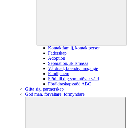
Kontaktfamilj, kontaktperson
Faderskap
Adoption
Separation, skilsmässa
Vårdnad, boende, umgänge
Familjehem
Stöd till dig som utövar våld
Föräldraskapsstöd ABC
Gifta sig, partnerskap
God man, förvaltare, förmyndare