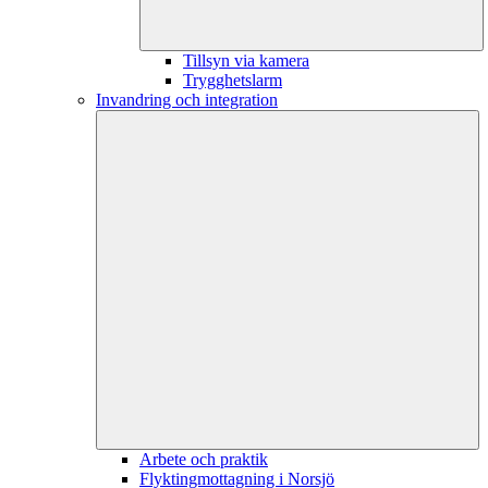
Tillsyn via kamera
Trygghetslarm
Invandring och integration
Arbete och praktik
Flyktingmottagning i Norsjö