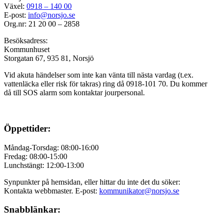
Växel:
0918 – 140 00
E-post:
info@norsjo.se
Org.nr: 21 20 00 – 2858
Besöksadress:
Kommunhuset
Storgatan 67, 935 81, Norsjö
Vid akuta händelser som inte kan vänta till nästa vardag (t.ex.
vattenläcka eller
risk för takras
) ring då 0918-101 70. Du kommer
då till SOS alarm som kontaktar jourpersonal.
Öppettider:
Måndag-Torsdag: 08:00-16:00
Fredag: 08:00-15:00
Lunchstängt: 12:00-13:00
Synpunkter på hemsidan, eller hittar du inte det du söker:
Kontakta webbmaster. E-post:
kommunikator@norsjo.se
Snabblänkar: