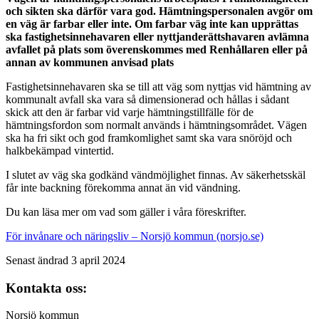
och sikten ska därför vara god. Hämtningspersonalen avgör om
en väg är farbar eller inte. Om farbar väg inte kan upprättas
ska fastighetsinnehavaren eller nyttjanderättshavaren avlämna
avfallet på plats som överenskommes med Renhållaren eller på
annan av kommunen anvisad plats
Fastighetsinnehavaren ska se till att väg som nyttjas vid hämtning av
kommunalt avfall ska vara så dimensionerad och hållas i sådant
skick att den är farbar vid varje hämtningstillfälle för de
hämtningsfordon som normalt används i hämtningsområdet. Vägen
ska ha fri sikt och god framkomlighet samt ska vara snöröjd och
halkbekämpad vintertid.
I slutet av väg ska godkänd vändmöjlighet finnas. Av säkerhetsskäl
får inte backning förekomma annat än vid vändning.
Du kan läsa mer om vad som gäller i våra föreskrifter.
För invånare och näringsliv – Norsjö kommun (norsjo.se)
Senast ändrad 3 april 2024
Kontakta oss:
Norsjö kommun