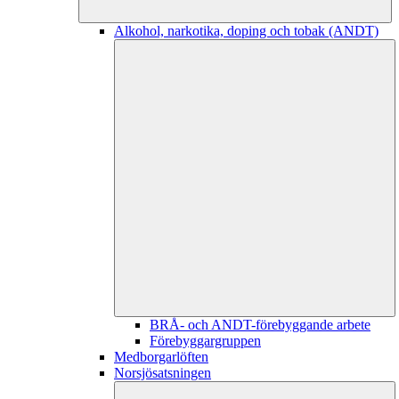
Alkohol, narkotika, doping och tobak (ANDT)
BRÅ- och ANDT-förebyggande arbete
Förebyggargruppen
Medborgarlöften
Norsjösatsningen