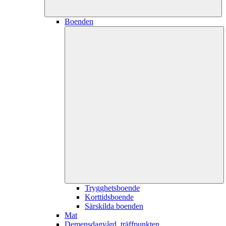
Boenden
Trygghetsboende
Korttidsboende
Särskilda boenden
Mat
Demensdagvård, träffpunkten