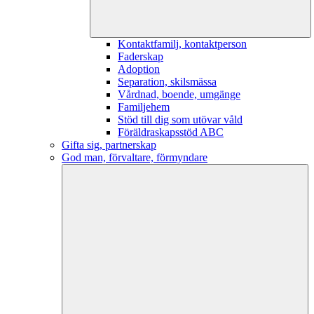
Kontaktfamilj, kontaktperson
Faderskap
Adoption
Separation, skilsmässa
Vårdnad, boende, umgänge
Familjehem
Stöd till dig som utövar våld
Föräldraskapsstöd ABC
Gifta sig, partnerskap
God man, förvaltare, förmyndare