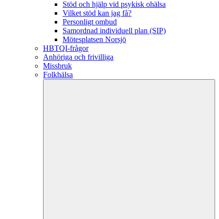
Stöd och hjälp vid psykisk ohälsa
Vilket stöd kan jag få?
Personligt ombud
Samordnad individuell plan (SIP)
Mötesplatsen Norsjö
HBTQI-frågor
Anhöriga och frivilliga
Missbruk
Folkhälsa