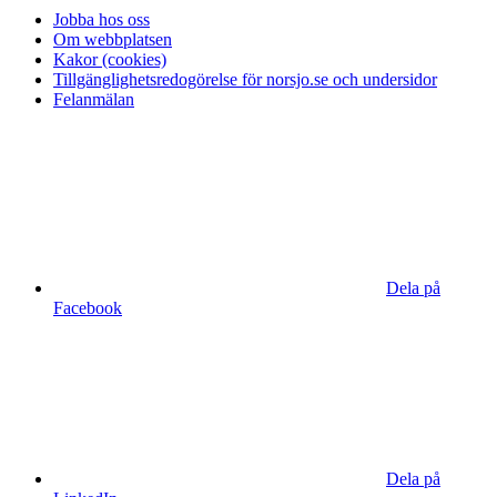
Jobba hos oss
Om webbplatsen
Kakor (cookies)
Tillgänglighetsredogörelse för norsjo.se och undersidor
Felanmälan
Dela på
Facebook
Dela på