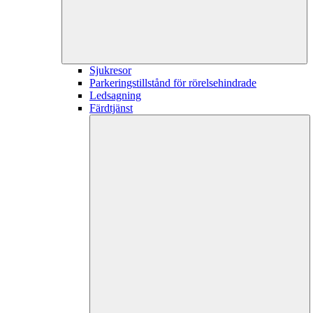
Sjukresor
Parkeringstillstånd för rörelsehindrade
Ledsagning
Färdtjänst