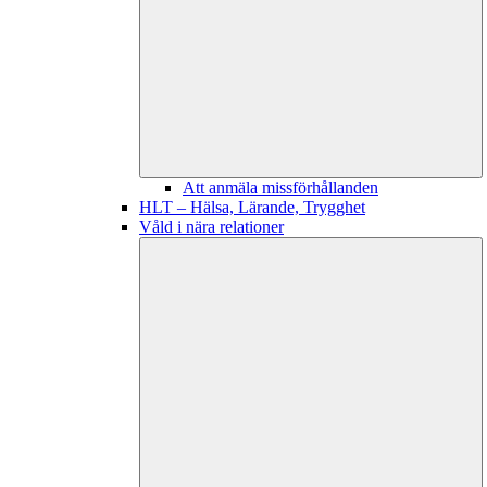
Att anmäla missförhållanden
HLT – Hälsa, Lärande, Trygghet
Våld i nära relationer