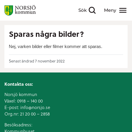
Sök
Meny
Visa sökfält
Visa meny
Sparas några bilder?
Nej, varken bilder eller filmer kommer att sparas.
Senast ändrad 7 november 2022
Kontakta oss:
Norsjö kommun
Växel:
0918 – 140 00
E-post:
info@norsjo.se
Org.nr: 21 20 00 – 2858
Besöksadress:
Kommunhuset