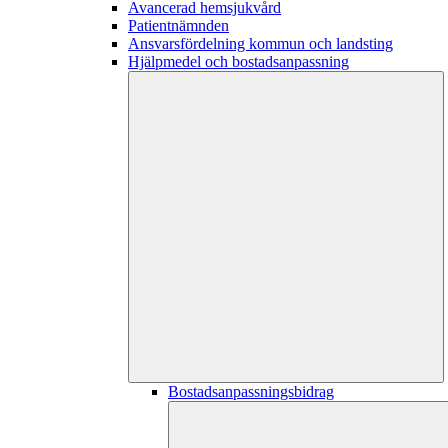
Avancerad hemsjukvård
Patientnämnden
Ansvarsfördelning kommun och landsting
Hjälpmedel och bostadsanpassning
Bostadsanpassningsbidrag