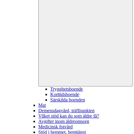
Trygghetsboende
Korttidsboende
Särskilda boenden
Mat
Demensdagvård, träffpunkten
Vilket stöd kan du som äldre få?
Avgifter inom äldreomsorg
Medicinsk fotvård
Stöd i hemmet, hemtjänst