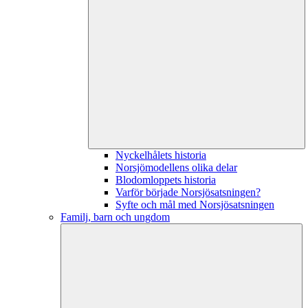
Nyckelhålets historia
Norsjömodellens olika delar
Blodomloppets historia
Varför började Norsjösatsningen?
Syfte och mål med Norsjösatsningen
Familj, barn och ungdom