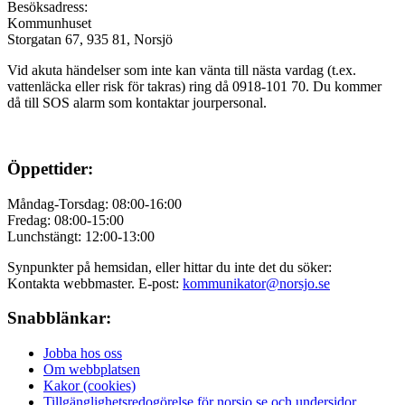
Besöksadress:
Kommunhuset
Storgatan 67, 935 81, Norsjö
Vid akuta händelser som inte kan vänta till nästa vardag (t.ex.
vattenläcka eller
risk för takras
) ring då 0918-101 70. Du kommer
då till SOS alarm som kontaktar jourpersonal.
Öppettider:
Måndag-Torsdag: 08:00-16:00
Fredag: 08:00-15:00
Lunchstängt: 12:00-13:00
Synpunkter på hemsidan, eller hittar du inte det du söker:
Kontakta webbmaster. E-post:
kommunikator@norsjo.se
Snabblänkar:
Jobba hos oss
Om webbplatsen
Kakor (cookies)
Tillgänglighetsredogörelse för norsjo.se och undersidor