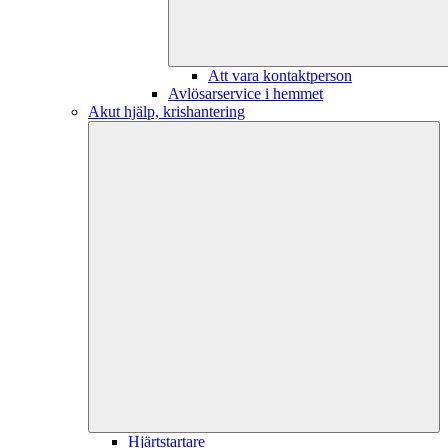
Att vara kontaktperson
Avlösarservice i hemmet
Akut hjälp, krishantering
Hjärtstartare