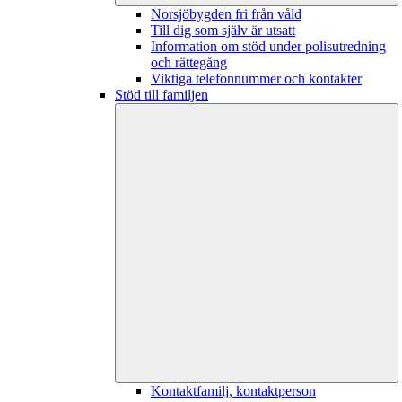
Norsjöbygden fri från våld
Till dig som själv är utsatt
Information om stöd under polisutredning
och rättegång
Viktiga telefonnummer och kontakter
Stöd till familjen
Kontaktfamilj, kontaktperson