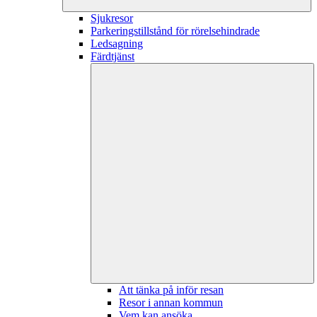
Sjukresor
Parkeringstillstånd för rörelsehindrade
Ledsagning
Färdtjänst
Att tänka på inför resan
Resor i annan kommun
Vem kan ansöka