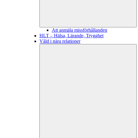
Att anmäla missförhållanden
HLT – Hälsa, Lärande, Trygghet
Våld i nära relationer