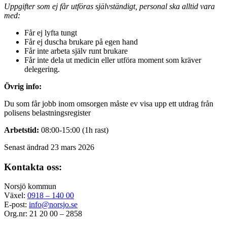
Uppgifter som ej får utföras självständigt, personal ska alltid vara
med:
Får ej lyfta tungt
Får ej duscha brukare på egen hand
Får inte arbeta själv runt brukare
Får inte dela ut medicin eller utföra moment som kräver
delegering.
Övrig info:
Du som får jobb inom omsorgen måste ev visa upp ett utdrag från
polisens belastningsregister
Arbetstid:
08:00-15:00 (1h rast)
Senast ändrad 23 mars 2026
Kontakta oss:
Norsjö kommun
Växel:
0918 – 140 00
E-post:
info@norsjo.se
Org.nr: 21 20 00 – 2858