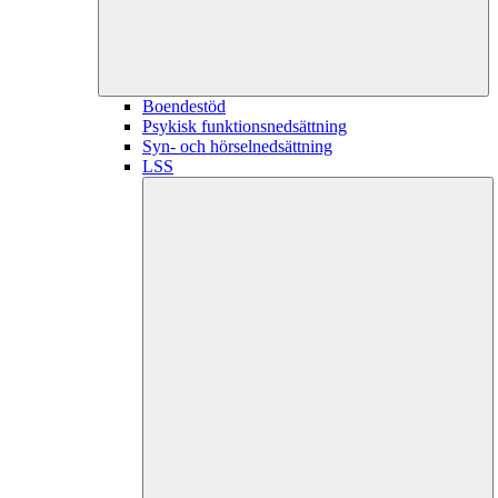
Boendestöd
Psykisk funktionsnedsättning
Syn- och hörselnedsättning
LSS