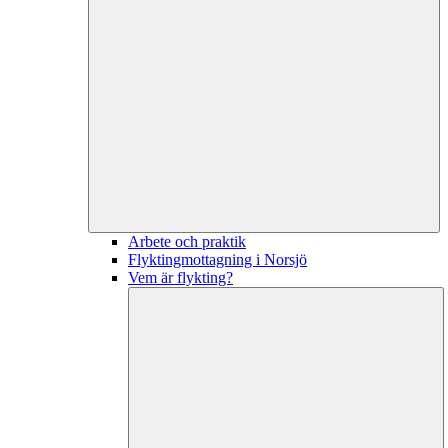
Arbete och praktik
Flyktingmottagning i Norsjö
Vem är flykting?