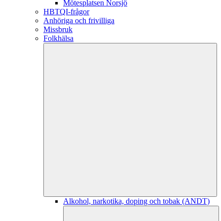
Mötesplatsen Norsjö
HBTQI-frågor
Anhöriga och frivilliga
Missbruk
Folkhälsa
Alkohol, narkotika, doping och tobak (ANDT)