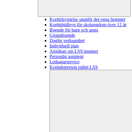
Korttidsvistelse utanför det egna hemmet
Korttidstillsyn för skolungdom över 12 år
Boende för barn och unga
Gruppboende
Daglig verksamhet
Individuell plan
Ansökan om LSS-insatser
Personlig assistent
Ledsagarservice
Kontaktperson enligt LSS