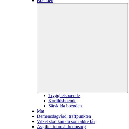
Boenden
Trygghetsboende
Korttidsboende
Särskilda boenden
Mat
Demensdagvård, träffpunkten
Vilket stöd kan du som äldre få?
Avgifter inom äldreomsorg