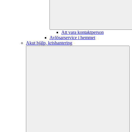
Att vara kontaktperson
Avlösarservice i hemmet
Akut hjälp, krishantering