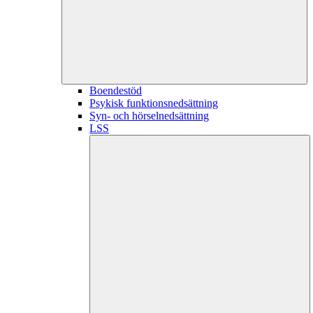
Boendestöd
Psykisk funktionsnedsättning
Syn- och hörselnedsättning
LSS