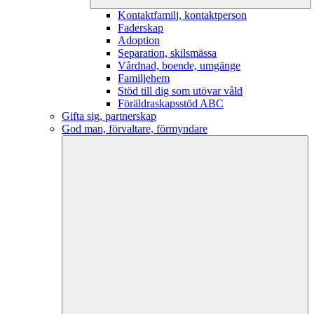
Kontaktfamilj, kontaktperson
Faderskap
Adoption
Separation, skilsmässa
Vårdnad, boende, umgänge
Familjehem
Stöd till dig som utövar våld
Föräldraskapsstöd ABC
Gifta sig, partnerskap
God man, förvaltare, förmyndare