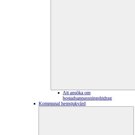
Att ansöka om
bostadsanpassningsbidrag
Kommunal hemsjukvård