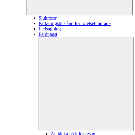
Sjukresor
Parkeringstillstånd för rörelsehindrade
Ledsagning
Färdtjänst
Att tänka på inför resan