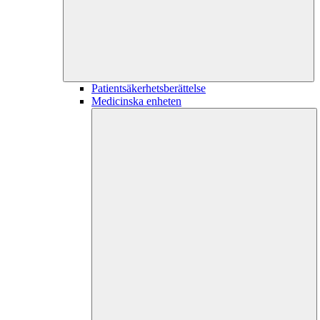
Patientsäkerhetsberättelse
Medicinska enheten