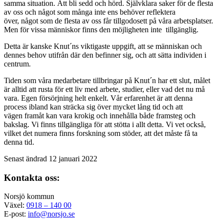
samma situation. Att bli sedd och hörd. Självklara saker för de flesta
av oss och något som många inte ens behöver reflektera
över, något som de flesta av oss får tillgodosett på våra arbetsplatser.
Men för vissa människor finns den möjligheten inte tillgänglig.
Detta är kanske
Knut´ns viktigaste uppgift, att se människan och
dennes behov utifrån där den befinner sig, och att sätta individen i
centrum.
Tiden som våra medarbetare tillbringar på Knut´n har ett slut, målet
är alltid att rusta för ett liv med arbete, studier, eller vad det nu må
vara. Egen försörjning helt enkelt. Vår erfarenhet är att denna
process ibland kan sträcka sig över mycket lång tid och att
vägen framåt kan vara krokig och innehålla både framsteg och
bakslag. Vi finns tillgängliga för att stötta i allt detta. Vi vet också,
vilket det numera finns forskning som stöder, att det måste få ta
denna tid.
Senast ändrad 12 januari 2022
Kontakta oss:
Norsjö kommun
Växel:
0918 – 140 00
E-post:
info@norsjo.se