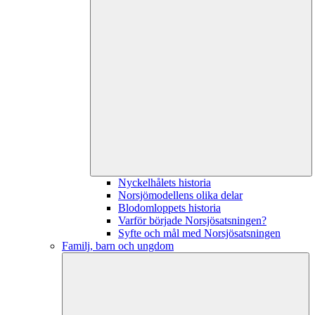
Nyckelhålets historia
Norsjömodellens olika delar
Blodomloppets historia
Varför började Norsjösatsningen?
Syfte och mål med Norsjösatsningen
Familj, barn och ungdom