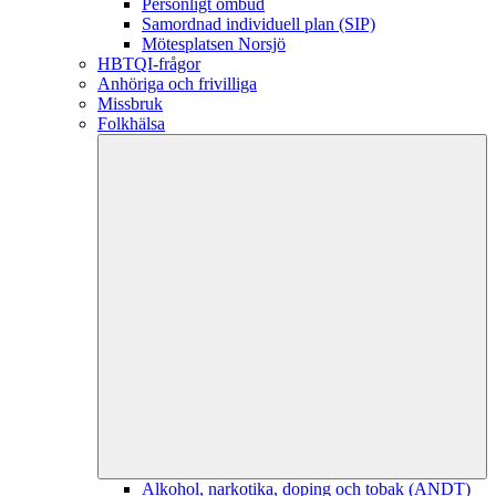
Personligt ombud
Samordnad individuell plan (SIP)
Mötesplatsen Norsjö
HBTQI-frågor
Anhöriga och frivilliga
Missbruk
Folkhälsa
Alkohol, narkotika, doping och tobak (ANDT)