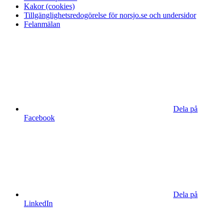
Kakor (cookies)
Tillgänglighetsredogörelse för norsjo.se och undersidor
Felanmälan
Dela på
Facebook
Dela på
LinkedIn