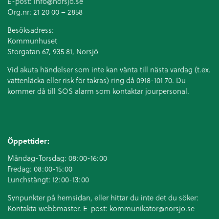
E-post:
info@norsjo.se
Org.nr: 21 20 00 – 2858
Besöksadress:
Kommunhuset
Storgatan 67, 935 81, Norsjö
Vid akuta händelser som inte kan vänta till nästa vardag (t.ex.
vattenläcka eller
risk för takras
) ring då 0918-101 70. Du
kommer då till SOS alarm som kontaktar jourpersonal.
Öppettider:
Måndag-Torsdag: 08:00-16:00
Fredag: 08:00-15:00
Lunchstängt: 12:00-13:00
Synpunkter på hemsidan, eller hittar du inte det du söker:
Kontakta webbmaster. E-post:
kommunikator@norsjo.se