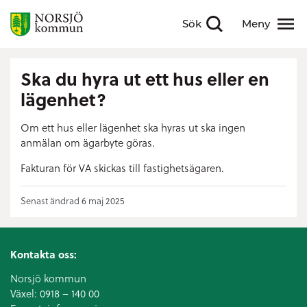
Sök
Meny
Visa sökfält
Visa meny
Ska du hyra ut ett hus eller en
lägenhet?
Om ett hus eller lägenhet ska hyras ut ska ingen
anmälan om ägarbyte göras.
Fakturan för VA skickas till fastighetsägaren.
Senast ändrad 6 maj 2025
Kontakta oss:
Norsjö kommun
Växel:
0918 – 140 00