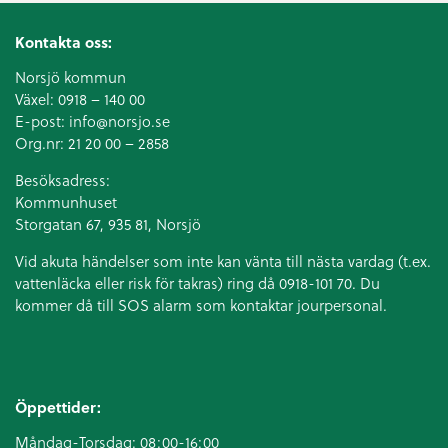
Kontakta oss:
Norsjö kommun
Växel:
0918 – 140 00
E-post:
info@norsjo.se
Org.nr: 21 20 00 – 2858
Besöksadress:
Kommunhuset
Storgatan 67, 935 81, Norsjö
Vid akuta händelser som inte kan vänta till nästa vardag (t.ex.
vattenläcka eller
risk för takras
) ring då 0918-101 70. Du
kommer då till SOS alarm som kontaktar jourpersonal.
Öppettider:
Måndag-Torsdag: 08:00-16:00