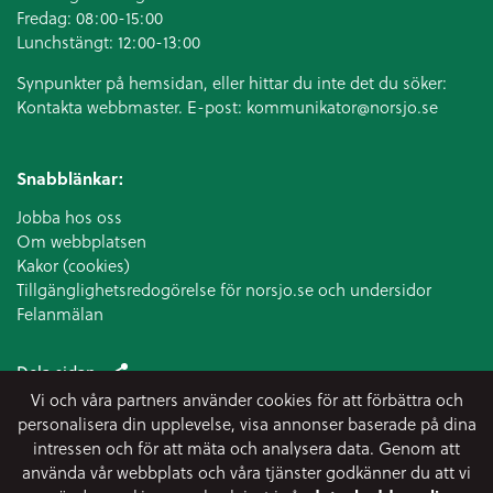
Fredag: 08:00-15:00
Lunchstängt: 12:00-13:00
Synpunkter på hemsidan, eller hittar du inte det du söker:
Kontakta webbmaster. E-post:
kommunikator@norsjo.se
Snabblänkar:
Jobba hos oss
Om webbplatsen
Kakor (cookies)
Tillgänglighetsredogörelse för norsjo.se och undersidor
Felanmälan
Dela sidan
Vi och våra partners använder cookies för att förbättra och
personalisera din upplevelse, visa annonser baserade på dina
intressen och för att mäta och analysera data. Genom att
använda vår webbplats och våra tjänster godkänner du att vi