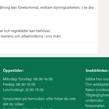
ålning kan förekomma), enklare röjningsarbeten, t ex dra
ar och regnkläder kan behövas.
a överens om arbetstiderna i viss mån.
Öppettider:
Snabblänkar:
Måndag-Torsdag: 08:00-16:00
Jobba hos oss
Fredag: 08:00-15:00
Om webbplat
Lunchstängt: 12:00-13:00
Kakor (cookies
Tillgänglighet
Synpunkter på hemsidan, eller hittar du inte
undersidor
det du söker:
Felanmälan