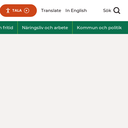
Translate
In English
Sök
TALA
Visa sökfält
 fritid
Näringsliv och arbete
Kommun och politik