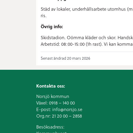
Städ av lokaler, underhållsarbete utomhus (m
ris.
Övrig info:
Skidstadion. Oömma kläder och skor. Handsk
Arbetstid: 08:00-15:00 (1h rast). Vi kan komm
Senast ändrad 20 mars 2026
Kontakta oss:
Norsjö kommun
Växel:
0918 – 140 00
E-post:
info@norsjo.se
Org.nr: 21 20 00 – 2858
Besöksadress: