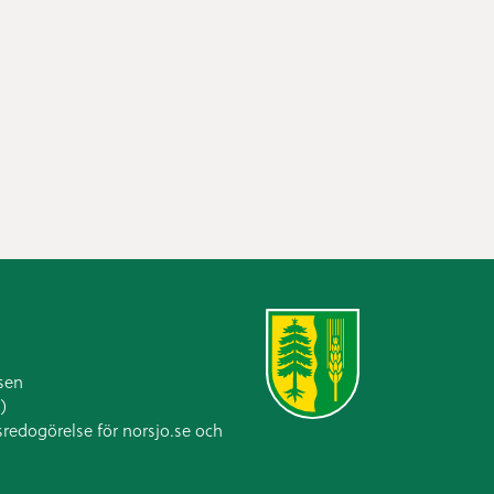
sen
)
sredogörelse för norsjo.se och