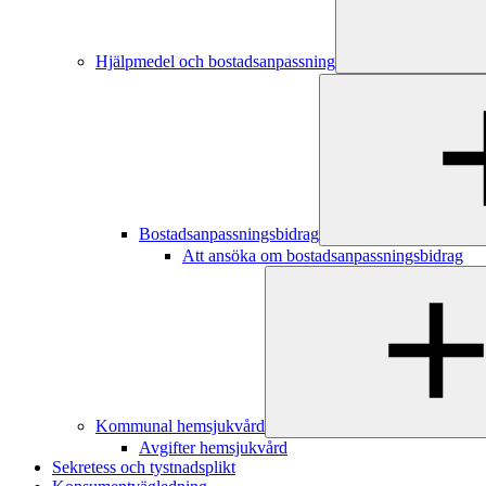
Hjälpmedel och bostadsanpassning
Bostadsanpassningsbidrag
Att ansöka om bostadsanpassningsbidrag
Kommunal hemsjukvård
Avgifter hemsjukvård
Sekretess och tystnadsplikt