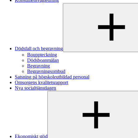
Konsumentvägledning
Dödsfall och begravning
Bouppteckning
Dödsboanmälan
Begravning
Begravningsombud
Satsning på högskoleutbildad personal
Omsorgens kvalitetsrapport
Nya socialtjänstlagen
Ekonomiskt stöd