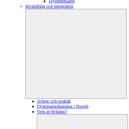
Trygghetslarm
Invandring och integration
Arbete och praktik
Flyktingmottagning i Norsjö
Vem är flykting?