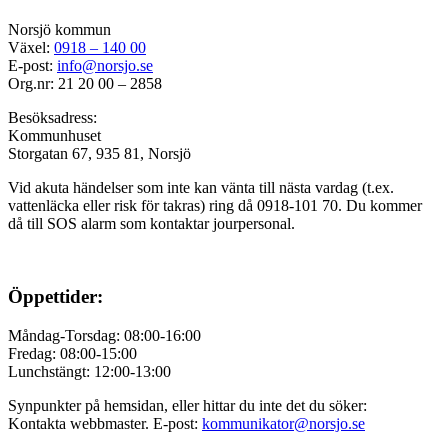
Norsjö kommun
Växel:
0918 – 140 00
E-post:
info@norsjo.se
Org.nr: 21 20 00 – 2858
Besöksadress:
Kommunhuset
Storgatan 67, 935 81, Norsjö
Vid akuta händelser som inte kan vänta till nästa vardag (t.ex.
vattenläcka eller
risk för takras
) ring då 0918-101 70. Du kommer
då till SOS alarm som kontaktar jourpersonal.
Öppettider:
Måndag-Torsdag: 08:00-16:00
Fredag: 08:00-15:00
Lunchstängt: 12:00-13:00
Synpunkter på hemsidan, eller hittar du inte det du söker:
Kontakta webbmaster. E-post:
kommunikator@norsjo.se