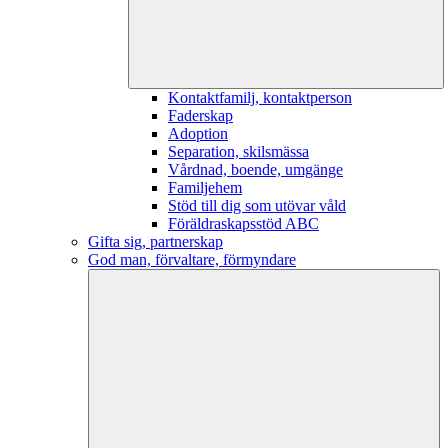
Kontaktfamilj, kontaktperson
Faderskap
Adoption
Separation, skilsmässa
Vårdnad, boende, umgänge
Familjehem
Stöd till dig som utövar våld
Föräldraskapsstöd ABC
Gifta sig, partnerskap
God man, förvaltare, förmyndare