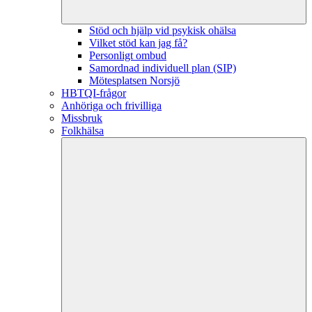
Stöd och hjälp vid psykisk ohälsa
Vilket stöd kan jag få?
Personligt ombud
Samordnad individuell plan (SIP)
Mötesplatsen Norsjö
HBTQI-frågor
Anhöriga och frivilliga
Missbruk
Folkhälsa