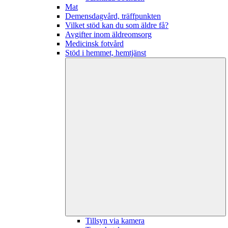
Mat
Demensdagvård, träffpunkten
Vilket stöd kan du som äldre få?
Avgifter inom äldreomsorg
Medicinsk fotvård
Stöd i hemmet, hemtjänst
Tillsyn via kamera