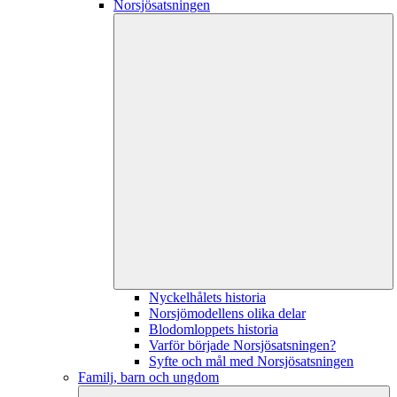
Norsjösatsningen
Nyckelhålets historia
Norsjömodellens olika delar
Blodomloppets historia
Varför började Norsjösatsningen?
Syfte och mål med Norsjösatsningen
Familj, barn och ungdom