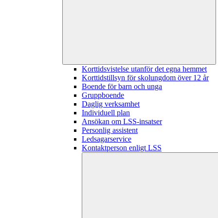
Korttidsvistelse utanför det egna hemmet
Korttidstillsyn för skolungdom över 12 år
Boende för barn och unga
Gruppboende
Daglig verksamhet
Individuell plan
Ansökan om LSS-insatser
Personlig assistent
Ledsagarservice
Kontaktperson enligt LSS