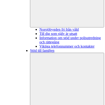
Norsjöbygden fri från våld
Till dig som själv är utsatt
Information om stöd under polisutredning
och rättegång
Viktiga telefonnummer och kontakter
Stöd till familjen