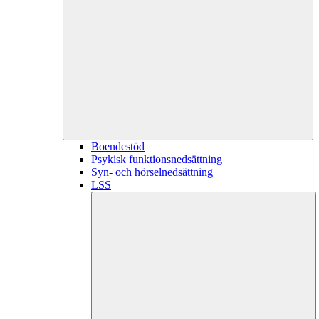
Boendestöd
Psykisk funktionsnedsättning
Syn- och hörselnedsättning
LSS