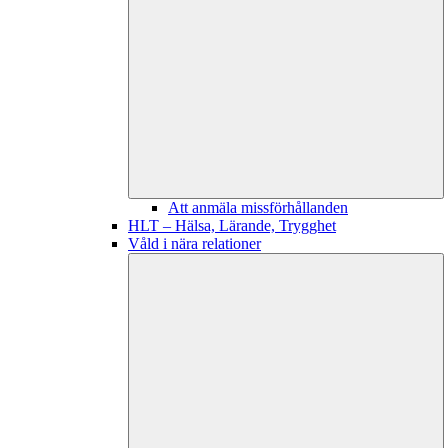
Att anmäla missförhållanden
HLT – Hälsa, Lärande, Trygghet
Våld i nära relationer