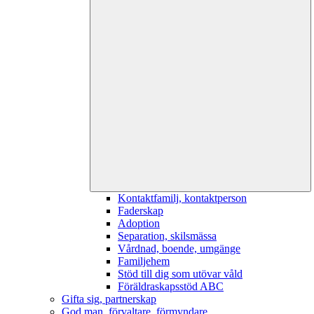
Kontaktfamilj, kontaktperson
Faderskap
Adoption
Separation, skilsmässa
Vårdnad, boende, umgänge
Familjehem
Stöd till dig som utövar våld
Föräldraskapsstöd ABC
Gifta sig, partnerskap
God man, förvaltare, förmyndare