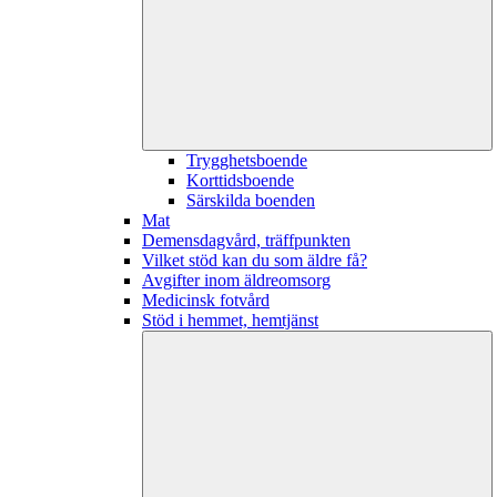
Trygghetsboende
Korttidsboende
Särskilda boenden
Mat
Demensdagvård, träffpunkten
Vilket stöd kan du som äldre få?
Avgifter inom äldreomsorg
Medicinsk fotvård
Stöd i hemmet, hemtjänst