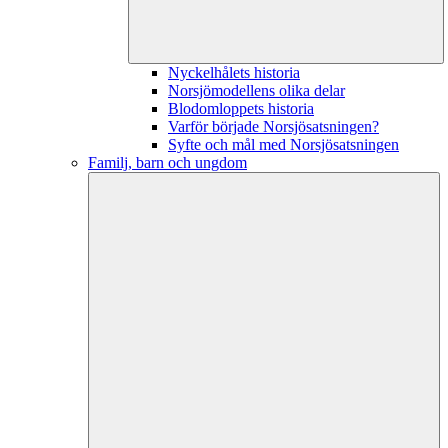
Nyckelhålets historia
Norsjömodellens olika delar
Blodomloppets historia
Varför började Norsjösatsningen?
Syfte och mål med Norsjösatsningen
Familj, barn och ungdom