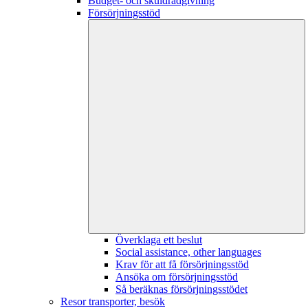
Budget- och skuldrådgivning
Försörjningsstöd
Överklaga ett beslut
Social assistance, other languages
Krav för att få försörjningsstöd
Ansöka om försörjningsstöd
Så beräknas försörjningsstödet
Resor transporter, besök