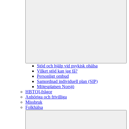
Stöd och hjälp vid psykisk ohälsa
Vilket stöd kan jag få?
Personligt ombud
Samordnad individuell plan (SIP)
Mötesplatsen Norsjö
HBTQI-frågor
Anhöriga och frivilliga
Missbruk
Folkhälsa