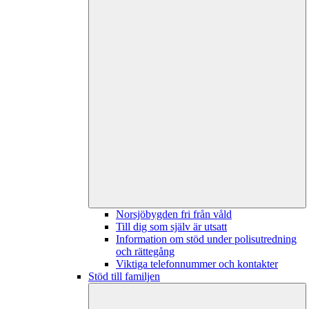
Norsjöbygden fri från våld
Till dig som själv är utsatt
Information om stöd under polisutredning
och rättegång
Viktiga telefonnummer och kontakter
Stöd till familjen