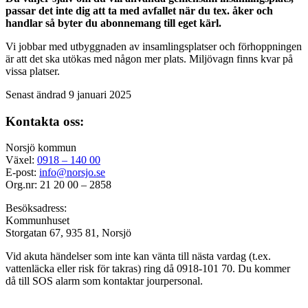
passar det inte dig att ta med avfallet när du tex. åker och
handlar så byter du abonnemang till eget kärl.
Vi jobbar med utbyggnaden av insamlingsplatser och förhoppningen
är att det ska utökas med någon mer plats. Miljövagn finns kvar på
vissa platser.
Senast ändrad 9 januari 2025
Kontakta oss:
Norsjö kommun
Växel:
0918 – 140 00
E-post:
info@norsjo.se
Org.nr: 21 20 00 – 2858
Besöksadress:
Kommunhuset
Storgatan 67, 935 81, Norsjö
Vid akuta händelser som inte kan vänta till nästa vardag (t.ex.
vattenläcka eller
risk för takras
) ring då 0918-101 70. Du kommer
då till SOS alarm som kontaktar jourpersonal.