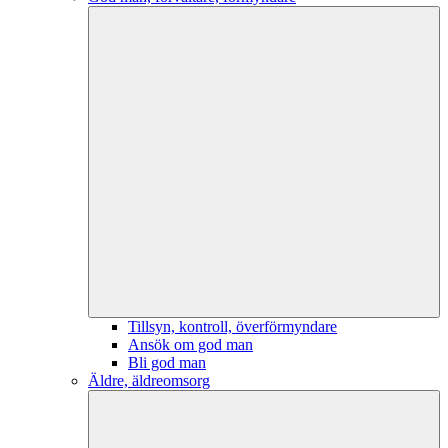
Tillsyn, kontroll, överförmyndare
Ansök om god man
Bli god man
Äldre, äldreomsorg