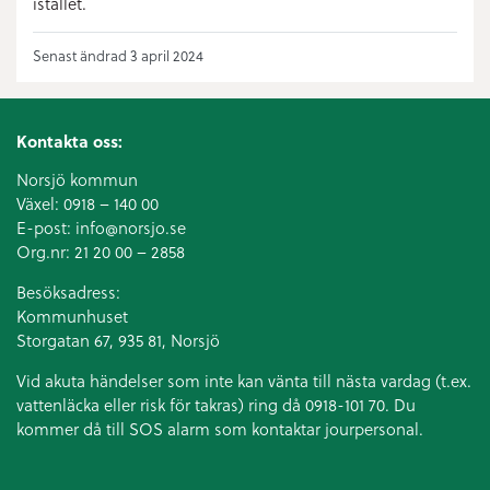
istället.
Senast ändrad 3 april 2024
Kontakta oss:
Norsjö kommun
Växel:
0918 – 140 00
E-post:
info@norsjo.se
Org.nr: 21 20 00 – 2858
Besöksadress:
Kommunhuset
Storgatan 67, 935 81, Norsjö
Vid akuta händelser som inte kan vänta till nästa vardag (t.ex.
vattenläcka eller
risk för takras
) ring då 0918-101 70. Du
kommer då till SOS alarm som kontaktar jourpersonal.