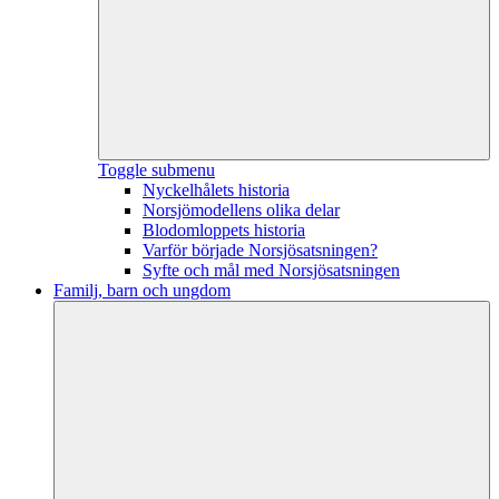
Toggle submenu
Nyckelhålets historia
Norsjömodellens olika delar
Blodomloppets historia
Varför började Norsjösatsningen?
Syfte och mål med Norsjösatsningen
Familj, barn och ungdom