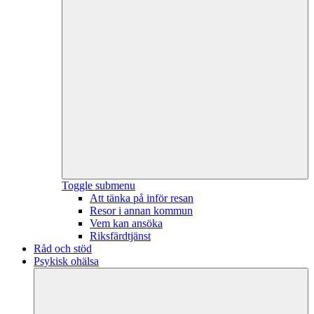
Toggle submenu
Att tänka på inför resan
Resor i annan kommun
Vem kan ansöka
Riksfärdtjänst
Råd och stöd
Psykisk ohälsa