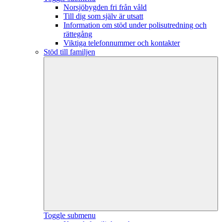
Norsjöbygden fri från våld
Till dig som själv är utsatt
Information om stöd under polisutredning och
rättegång
Viktiga telefonnummer och kontakter
Stöd till familjen
Toggle submenu