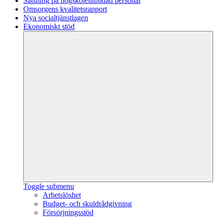
Satsning på högskoleutbildad personal
Omsorgens kvalitetsrapport
Nya socialtjänstlagen
Ekonomiskt stöd
Toggle submenu
Arbetslöshet
Budget- och skuldrådgivning
Försörjningsstöd