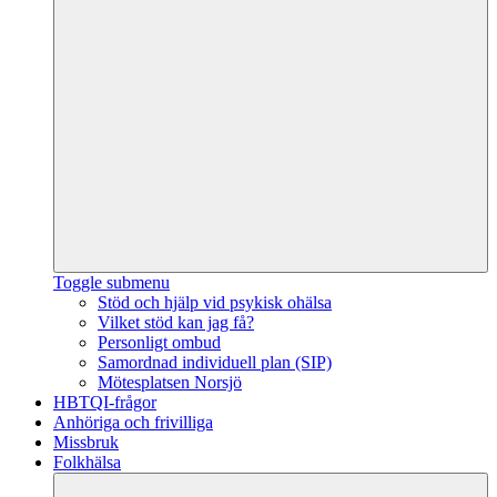
Toggle submenu
Stöd och hjälp vid psykisk ohälsa
Vilket stöd kan jag få?
Personligt ombud
Samordnad individuell plan (SIP)
Mötesplatsen Norsjö
HBTQI-frågor
Anhöriga och frivilliga
Missbruk
Folkhälsa