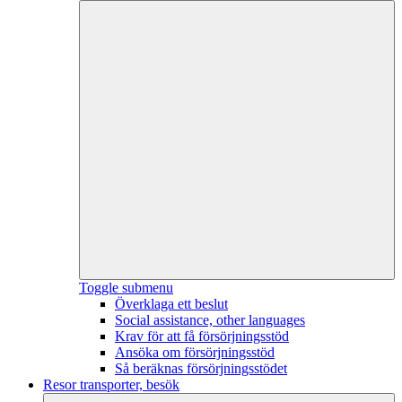
Toggle submenu
Överklaga ett beslut
Social assistance, other languages
Krav för att få försörjningsstöd
Ansöka om försörjningsstöd
Så beräknas försörjningsstödet
Resor transporter, besök