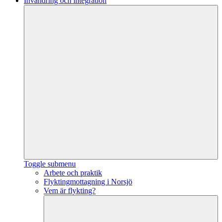
Invandring och integration
Toggle submenu
Arbete och praktik
Flyktingmottagning i Norsjö
Vem är flykting?