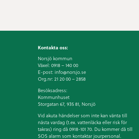
Kontakta oss:
Norsjö kommun
Växel:
0918 – 140 00
E-post:
info@norsjo.se
Org.nr: 21 20 00 – 2858
Besöksadress:
Kommunhuset
Storgatan 67, 935 81, Norsjö
Vid akuta händelser som inte kan vänta till
nästa vardag (t.ex. vattenläcka eller
risk för
takras
) ring då 0918-101 70. Du kommer då till
SOS alarm som kontaktar jourpersonal.