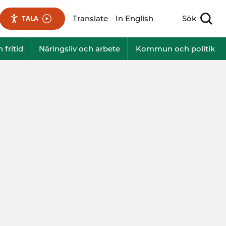
Translate
In English
Sök
TALA
Visa sökfält
 fritid
Näringsliv och arbete
Kommun och politik