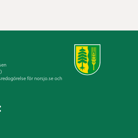
sen
)
sredogörelse för norsjo.se och