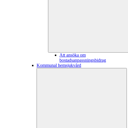
Att ansöka om
bostadsanpassningsbidrag
Kommunal hemsjukvård