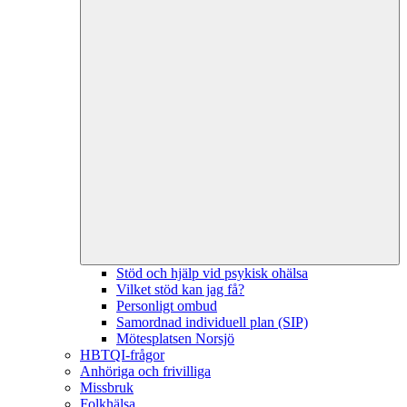
Stöd och hjälp vid psykisk ohälsa
Vilket stöd kan jag få?
Personligt ombud
Samordnad individuell plan (SIP)
Mötesplatsen Norsjö
HBTQI-frågor
Anhöriga och frivilliga
Missbruk
Folkhälsa