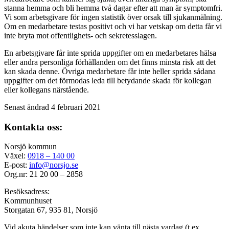
stanna hemma och bli hemma två dagar efter att man är symptomfri.
Vi som arbetsgivare för ingen statistik över orsak till sjukanmälning.
Om en medarbetare testas positivt och vi har vetskap om detta får vi
inte bryta mot offentlighets- och sekretesslagen.
En arbetsgivare får inte sprida uppgifter om en medarbetares hälsa
eller andra personliga förhållanden om det finns minsta risk att det
kan skada denne. Övriga medarbetare får inte heller sprida sådana
uppgifter om det förmodas leda till betydande skada för kollegan
eller kollegans närstående.
Senast ändrad 4 februari 2021
Kontakta oss:
Norsjö kommun
Växel:
0918 – 140 00
E-post:
info@norsjo.se
Org.nr: 21 20 00 – 2858
Besöksadress:
Kommunhuset
Storgatan 67, 935 81, Norsjö
Vid akuta händelser som inte kan vänta till nästa vardag (t.ex.