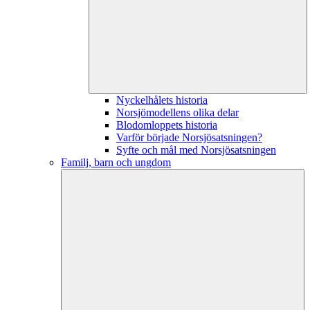
Nyckelhålets historia
Norsjömodellens olika delar
Blodomloppets historia
Varför började Norsjösatsningen?
Syfte och mål med Norsjösatsningen
Familj, barn och ungdom