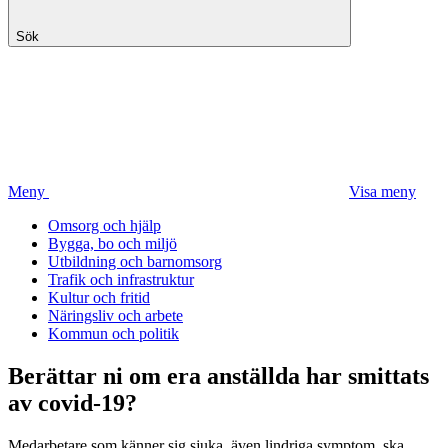
Sök
Meny
Visa meny
Omsorg och hjälp
Bygga, bo och miljö
Utbildning och barnomsorg
Trafik och infrastruktur
Kultur och fritid
Näringsliv och arbete
Kommun och politik
Berättar ni om era anställda har smittats
av covid-19?
Medarbetare som känner sig sjuka, även lindriga symptom, ska