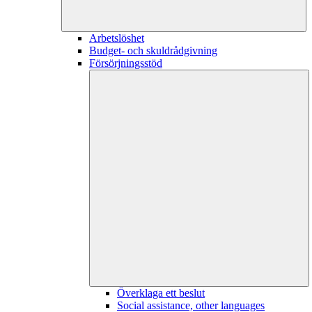
Arbetslöshet
Budget- och skuldrådgivning
Försörjningsstöd
Överklaga ett beslut
Social assistance, other languages