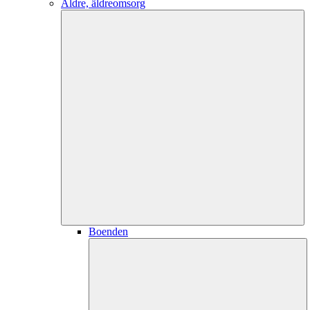
Äldre, äldreomsorg
Boenden