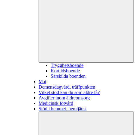
Trygghetsboende
Korttidsboende
Särskilda boenden
Mat
Demensdagvård, träffpunkten
Vilket stöd kan du som äldre få?
Avgifter inom äldreomsorg
Medicinsk fotvård
Stöd i hemmet, hemtjänst