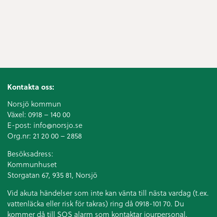
Kontakta oss:
Norsjö kommun
Växel:
0918 – 140 00
E-post:
info@norsjo.se
Org.nr: 21 20 00 – 2858
Besöksadress:
Kommunhuset
Storgatan 67, 935 81, Norsjö
Vid akuta händelser som inte kan vänta till nästa vardag (t.ex.
vattenläcka eller
risk för takras
) ring då 0918-101 70. Du
kommer då till SOS alarm som kontaktar jourpersonal.