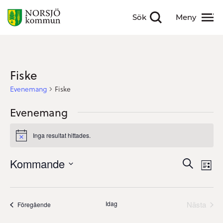
Sök
Meny
Visa sökfält
Visa meny
Fiske
Evenemang
Fiske
Evenemang
Inga resultat hittades.
Notis
Evenem
Ev
Kommande
Sök
Lista
Search
vyn
Välj
and
datum.
Views
Idag
Nästa
Evenemang
Föregående
Navigati
Evenem