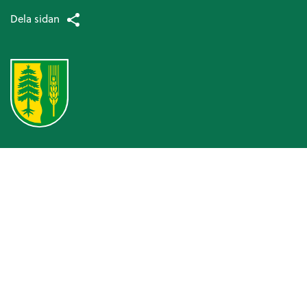
Dela sidan
Omsorg och hjälp
Hälso- och sjukvård
Patientsäkerhetsberättelse
Medicinska enheten
Arbetsterapi
Avancerad hemsjukvård
Patientnämnden
Ansvarsfördelning kommun och landsting
Hjälpmedel och bostadsanpassning
Bostadsanpassningsbidrag
Att ansöka om bostadsanpassningsbidrag