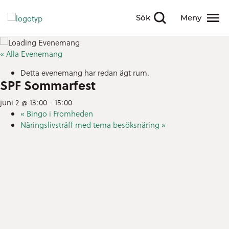
Sök
Meny
Visa sökfält
Visa meny
« Alla Evenemang
Detta evenemang har redan ägt rum.
SPF Sommarfest
juni 2 @ 13:00
-
15:00
«
Bingo i Fromheden
Näringslivsträff med tema besöksnäring
»