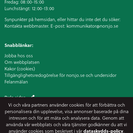
Fredag: 08:00-15:00
Lunchstängt: 12:00-13:00
Synpunkter på hemsidan, eller hittar du inte det du söker:
Kontakta webbmaster. E-post:
kommunikator@norsjo.se
Snabblänkar:
Jobba hos oss
Om webbplatsen
Kakor (cookies)
Tillgänglighetsredogörelse för norsjo.se och undersidor
Felanmälan
Dela sidan
Vi och våra partners använder cookies för att förbättra och
personalisera din upplevelse, visa annonser baserade på dina
intressen och för att mäta och analysera data. Genom att
använda vår webbplats och våra tjänster godkänner du att vi
använder cookies som beskrivet i vår
dataskydds-policy
.