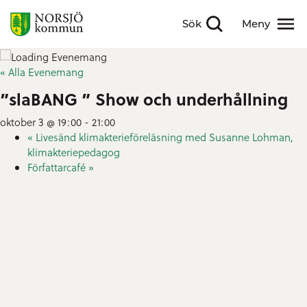
Sök
Meny
Visa sökfält
Visa meny
« Alla Evenemang
”slaBANG ” Show och underhållning
oktober 3 @ 19:00
-
21:00
«
Livesänd klimakterieföreläsning med Susanne Lohman,
klimakteriepedagog
Författarcafé
»