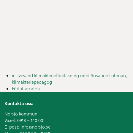
«
Livesänd klimakterieföreläsning med Susanne Lohman,
klimakteriepedagog
Författarcafé
»
Kontakta oss:
Norsjö kommun
Växel:
0918 – 140 00
E-post:
info@norsjo.se