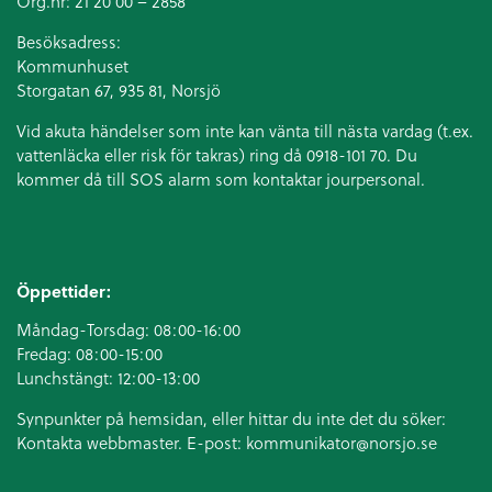
Org.nr: 21 20 00 – 2858
Besöksadress:
Kommunhuset
Storgatan 67, 935 81, Norsjö
Vid akuta händelser som inte kan vänta till nästa vardag (t.ex.
vattenläcka eller
risk för takras
) ring då 0918-101 70. Du
kommer då till SOS alarm som kontaktar jourpersonal.
Öppettider:
Måndag-Torsdag: 08:00-16:00
Fredag: 08:00-15:00
Lunchstängt: 12:00-13:00
Synpunkter på hemsidan, eller hittar du inte det du söker:
Kontakta webbmaster. E-post:
kommunikator@norsjo.se