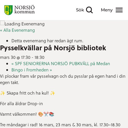
Sök
Meny
Visa sökfält
Visa meny
« Alla Evenemang
Detta evenemang har redan ägt rum.
Pysselkvällar på Norsjö bibliotek
mars 30 @ 17:30
-
18:30
«
SPF SENIORERNA NORSJÖ PUBKVÄLL på Medan
Bingo i Fromheden
»
Vi plockar fram vår pysselvagn och du pysslar på egen hand i din
egen takt.
✨ Skapa fritt och ha kul! ✨
För alla åldrar Drop-in
Varmt välkommen! 🎨✂️📚
Tre måndagar i rad! 16 mars, 23 mars & 30 mars, kl. 17.30–18.30