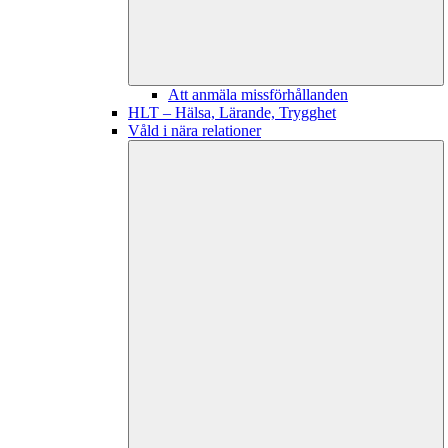
Att anmäla missförhållanden
HLT – Hälsa, Lärande, Trygghet
Våld i nära relationer