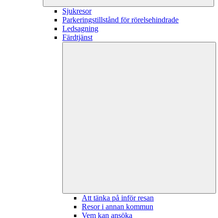
Sjukresor
Parkeringstillstånd för rörelsehindrade
Ledsagning
Färdtjänst
Att tänka på inför resan
Resor i annan kommun
Vem kan ansöka