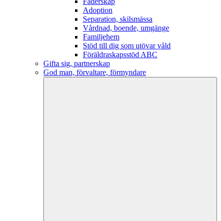
Faderskap
Adoption
Separation, skilsmässa
Vårdnad, boende, umgänge
Familjehem
Stöd till dig som utövar våld
Föräldraskapsstöd ABC
Gifta sig, partnerskap
God man, förvaltare, förmyndare