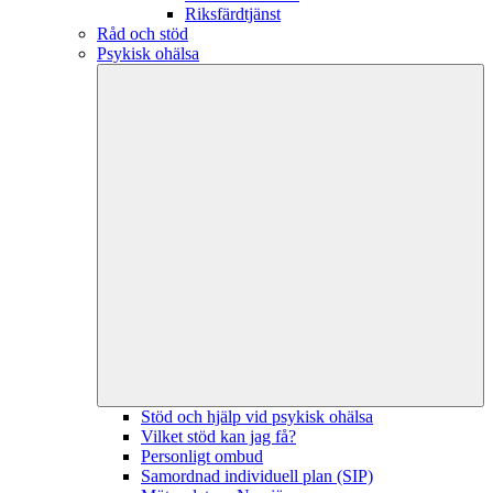
Riksfärdtjänst
Råd och stöd
Psykisk ohälsa
Stöd och hjälp vid psykisk ohälsa
Vilket stöd kan jag få?
Personligt ombud
Samordnad individuell plan (SIP)