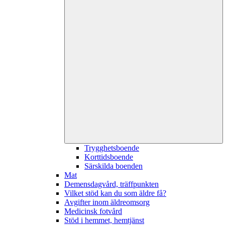
Trygghetsboende
Korttidsboende
Särskilda boenden
Mat
Demensdagvård, träffpunkten
Vilket stöd kan du som äldre få?
Avgifter inom äldreomsorg
Medicinsk fotvård
Stöd i hemmet, hemtjänst