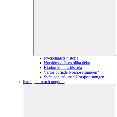
Nyckelhålets historia
Norsjömodellens olika delar
Blodomloppets historia
Varför började Norsjösatsningen?
Syfte och mål med Norsjösatsningen
Familj, barn och ungdom