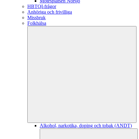
Mötesplatsen Norsjö
HBTQI-frågor
Anhöriga och frivilliga
Missbruk
Folkhälsa
Alkohol, narkotika, doping och tobak (ANDT)