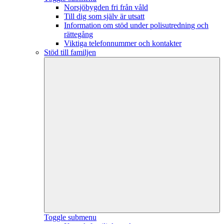
Norsjöbygden fri från våld
Till dig som själv är utsatt
Information om stöd under polisutredning och
rättegång
Viktiga telefonnummer och kontakter
Stöd till familjen
Toggle submenu