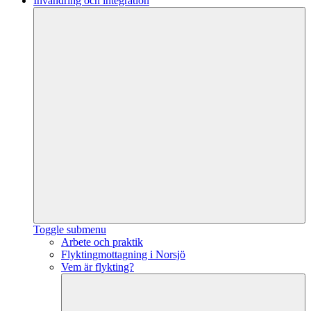
Invandring och integration
Toggle submenu
Arbete och praktik
Flyktingmottagning i Norsjö
Vem är flykting?