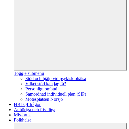
Toggle submenu
Stöd och hjälp vid psykisk ohälsa
Vilket stöd kan jag få?
Personligt ombud
Samordnad individuell plan (SIP)
Mötesplatsen Norsjö
HBTQI-frågor
Anhöriga och frivilliga
Missbruk
Folkhälsa