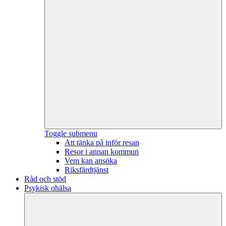
Toggle submenu
Att tänka på inför resan
Resor i annan kommun
Vem kan ansöka
Riksfärdtjänst
Råd och stöd
Psykisk ohälsa