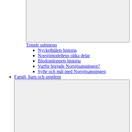
Toggle submenu
Nyckelhålets historia
Norsjömodellens olika delar
Blodomloppets historia
Varför började Norsjösatsningen?
Syfte och mål med Norsjösatsningen
Familj, barn och ungdom