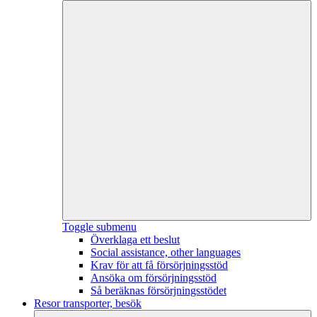
Toggle submenu
Överklaga ett beslut
Social assistance, other languages
Krav för att få försörjningsstöd
Ansöka om försörjningsstöd
Så beräknas försörjningsstödet
Resor transporter, besök