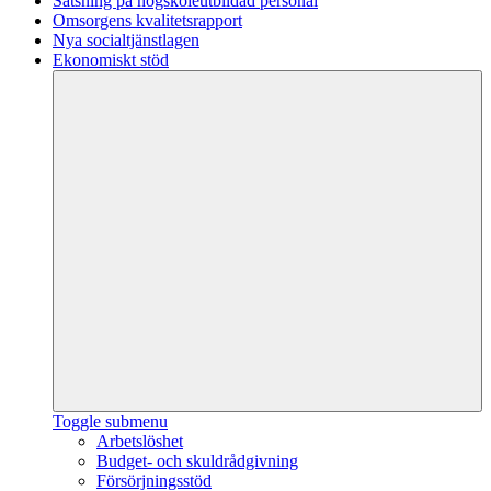
Satsning på högskoleutbildad personal
Omsorgens kvalitetsrapport
Nya socialtjänstlagen
Ekonomiskt stöd
Toggle submenu
Arbetslöshet
Budget- och skuldrådgivning
Försörjningsstöd