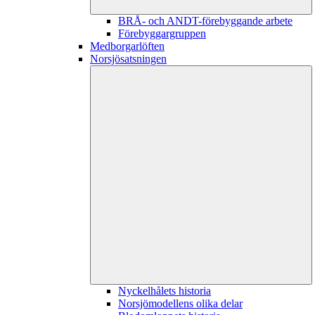
BRÅ- och ANDT-förebyggande arbete
Förebyggargruppen
Medborgarlöften
Norsjösatsningen
Nyckelhålets historia
Norsjömodellens olika delar