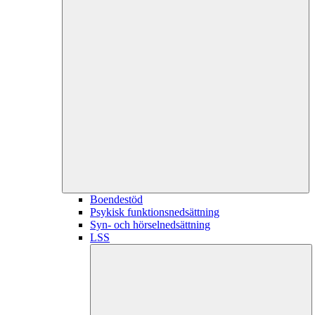
Boendestöd
Psykisk funktionsnedsättning
Syn- och hörselnedsättning
LSS