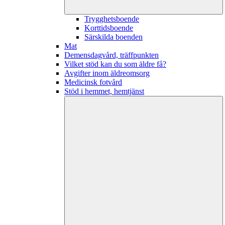
Trygghetsboende
Korttidsboende
Särskilda boenden
Mat
Demensdagvård, träffpunkten
Vilket stöd kan du som äldre få?
Avgifter inom äldreomsorg
Medicinsk fotvård
Stöd i hemmet, hemtjänst