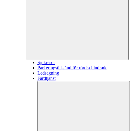
Sjukresor
Parkeringstillstånd för rörelsehindrade
Ledsagning
Färdtjänst