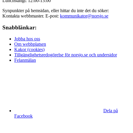
Lunchstängt: 12:00-13:00
Synpunkter på hemsidan, eller hittar du inte det du söker:
Kontakta webbmaster. E-post:
kommunikator@norsjo.se
Snabblänkar:
Jobba hos oss
Om webbplatsen
Kakor (cookies)
Tillgänglighetsredogörelse för norsjo.se och undersidor
Felanmälan
Dela på
Facebook