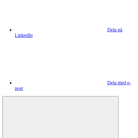
Dela på
LinkedIn
Dela med e-
post