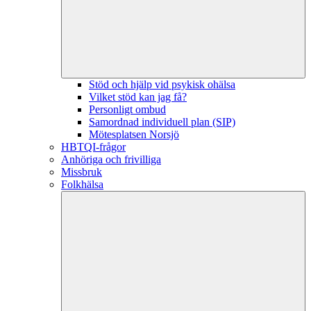
Stöd och hjälp vid psykisk ohälsa
Vilket stöd kan jag få?
Personligt ombud
Samordnad individuell plan (SIP)
Mötesplatsen Norsjö
HBTQI-frågor
Anhöriga och frivilliga
Missbruk
Folkhälsa