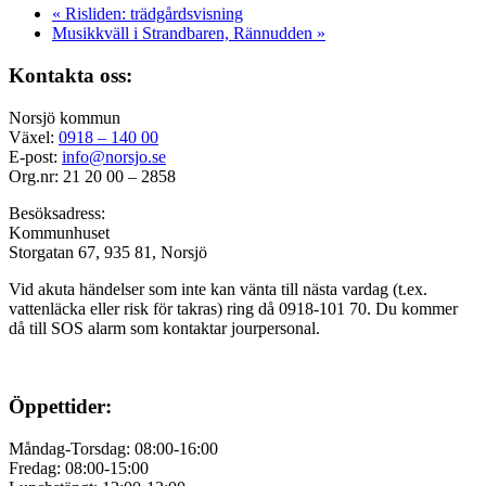
«
Risliden: trädgårdsvisning
Musikkväll i Strandbaren, Rännudden
»
Kontakta oss:
Norsjö kommun
Växel:
0918 – 140 00
E-post:
info@norsjo.se
Org.nr: 21 20 00 – 2858
Besöksadress:
Kommunhuset
Storgatan 67, 935 81, Norsjö
Vid akuta händelser som inte kan vänta till nästa vardag (t.ex.
vattenläcka eller
risk för takras
) ring då 0918-101 70. Du kommer
då till SOS alarm som kontaktar jourpersonal.
Öppettider:
Måndag-Torsdag: 08:00-16:00
Fredag: 08:00-15:00