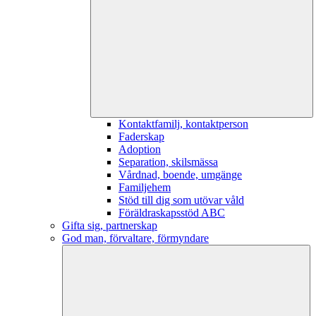
Kontaktfamilj, kontaktperson
Faderskap
Adoption
Separation, skilsmässa
Vårdnad, boende, umgänge
Familjehem
Stöd till dig som utövar våld
Föräldraskapsstöd ABC
Gifta sig, partnerskap
God man, förvaltare, förmyndare