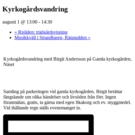
Kyrkogårdsvandring
augusti 1 @ 13:00
-
14:30
«
Risliden: trädgårdsvisning
Musikkväll i Strandbaren, Rännudden
»
Kyrkogårdsvandring med Birgit Andersson på Gamla kyrkogården,
Näset
Samling på parkeringen vid gamla kyrkogården. Birgit berättar
fängslande om olika händelser och livsöden från förr. Ingen
föranmälan, gratis, ta gärna med egen fikakorg och ev. myggmedel.
Vid ihållande regn ställs evenemanget in.