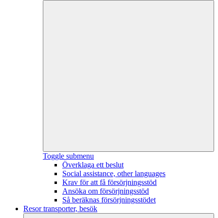
Toggle submenu
Överklaga ett beslut
Social assistance, other languages
Krav för att få försörjningsstöd
Ansöka om försörjningsstöd
Så beräknas försörjningsstödet
Resor transporter, besök