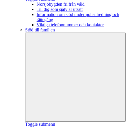
Norsjöbygden fri från våld
Till dig som själv är utsatt
Information om stöd under polisutredning och
rättegång
Viktiga telefonnummer och kontakter
Stöd till familjen
Toggle submenu