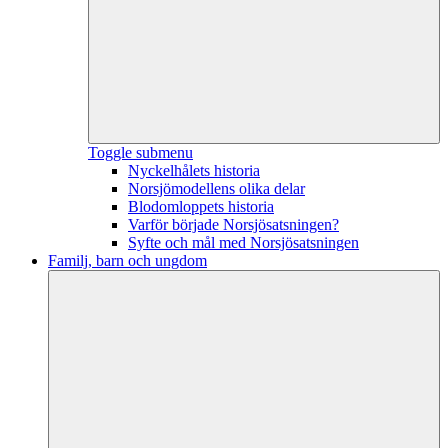
Toggle submenu
Nyckelhålets historia
Norsjömodellens olika delar
Blodomloppets historia
Varför började Norsjösatsningen?
Syfte och mål med Norsjösatsningen
Familj, barn och ungdom