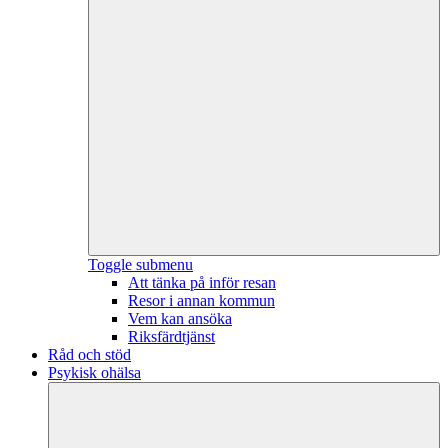
Toggle submenu
Att tänka på inför resan
Resor i annan kommun
Vem kan ansöka
Riksfärdtjänst
Råd och stöd
Psykisk ohälsa