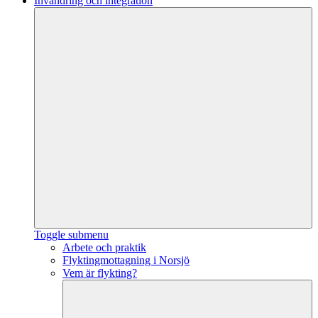
Invandring och integration
Toggle submenu
Arbete och praktik
Flyktingmottagning i Norsjö
Vem är flykting?