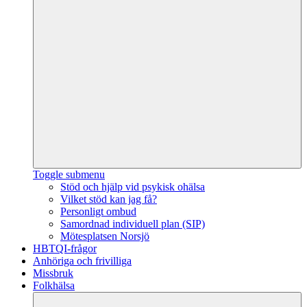
Toggle submenu
Stöd och hjälp vid psykisk ohälsa
Vilket stöd kan jag få?
Personligt ombud
Samordnad individuell plan (SIP)
Mötesplatsen Norsjö
HBTQI-frågor
Anhöriga och frivilliga
Missbruk
Folkhälsa