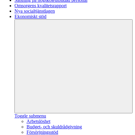
Satsning på högskoleutbildad personal
Omsorgens kvalitetsrapport
Nya socialtjänstlagen
Ekonomiskt stöd
Toggle submenu
Arbetslöshet
Budget- och skuldrådgivning
Försörjningsstöd