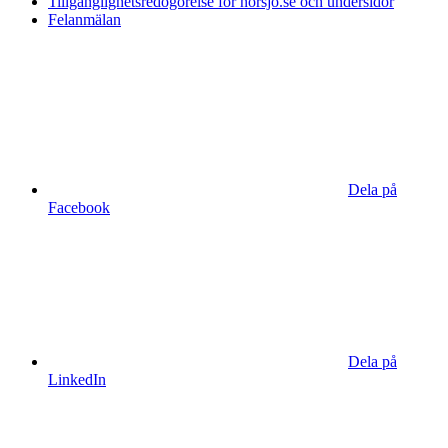
Tillgänglighetsredogörelse för norsjo.se och undersidor
Felanmälan
Dela på
Facebook
Dela på
LinkedIn