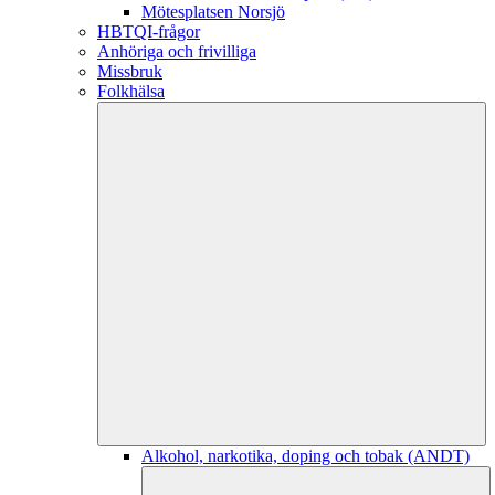
Mötesplatsen Norsjö
HBTQI-frågor
Anhöriga och frivilliga
Missbruk
Folkhälsa
Alkohol, narkotika, doping och tobak (ANDT)