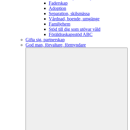
Faderskap
Adoption
Separation, skilsmässa
Vårdnad, boende, umgänge
Familjehem
Stöd till dig som utövar våld
Föräldraskapsstöd ABC
Gifta sig, partnerskap
God man, förvaltare, förmyndare