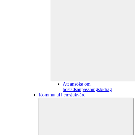
Att ansöka om
bostadsanpassningsbidrag
Kommunal hemsjukvård