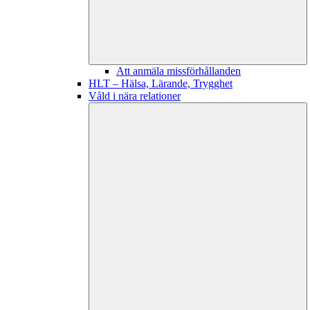
Att anmäla missförhållanden
HLT – Hälsa, Lärande, Trygghet
Våld i nära relationer