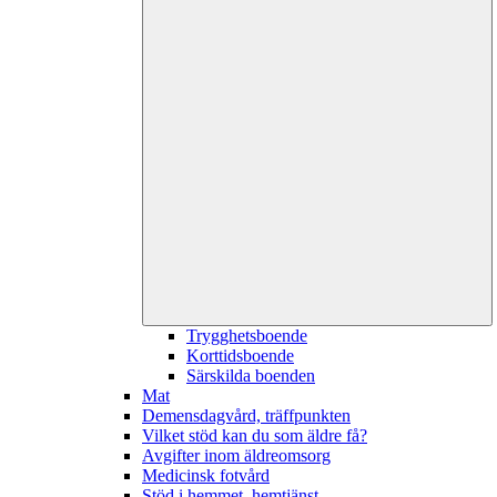
Trygghetsboende
Korttidsboende
Särskilda boenden
Mat
Demensdagvård, träffpunkten
Vilket stöd kan du som äldre få?
Avgifter inom äldreomsorg
Medicinsk fotvård
Stöd i hemmet, hemtjänst