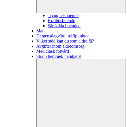
Trygghetsboende
Korttidsboende
Särskilda boenden
Mat
Demensdagvård, träffpunkten
Vilket stöd kan du som äldre få?
Avgifter inom äldreomsorg
Medicinsk fotvård
Stöd i hemmet, hemtjänst