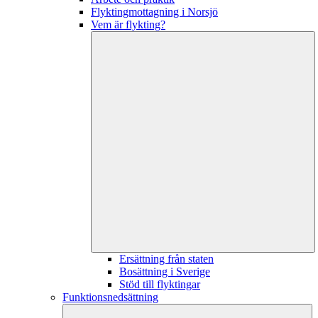
Flyktingmottagning i Norsjö
Vem är flykting?
Ersättning från staten
Bosättning i Sverige
Stöd till flyktingar
Funktionsnedsättning