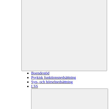
Boendestöd
Psykisk funktionsnedsättning
Syn- och hörselnedsättning
LSS