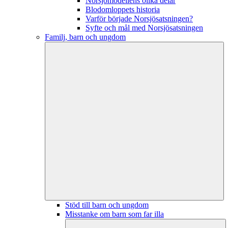
Norsjömodellens olika delar
Blodomloppets historia
Varför började Norsjösatsningen?
Syfte och mål med Norsjösatsningen
Familj, barn och ungdom
Stöd till barn och ungdom
Misstanke om barn som far illa