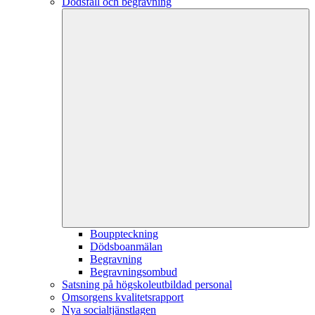
Dödsfall och begravning
Bouppteckning
Dödsboanmälan
Begravning
Begravningsombud
Satsning på högskoleutbildad personal
Omsorgens kvalitetsrapport
Nya socialtjänstlagen