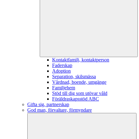
Kontaktfamilj, kontaktperson
Faderskap
Adoption
Separation, skilsmässa
Vårdnad, boende, umgänge
Familjehem
Stöd till dig som utövar våld
Föräldraskapsstöd ABC
Gifta sig, partnerskap
God man, förvaltare, förmyndare