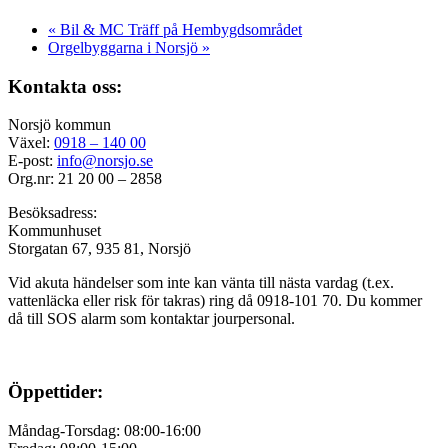
«
Bil & MC Träff på Hembygdsområdet
Orgelbyggarna i Norsjö
»
Kontakta oss:
Norsjö kommun
Växel:
0918 – 140 00
E-post:
info@norsjo.se
Org.nr: 21 20 00 – 2858
Besöksadress:
Kommunhuset
Storgatan 67, 935 81, Norsjö
Vid akuta händelser som inte kan vänta till nästa vardag (t.ex.
vattenläcka eller
risk för takras
) ring då 0918-101 70. Du kommer
då till SOS alarm som kontaktar jourpersonal.
Öppettider:
Måndag-Torsdag: 08:00-16:00