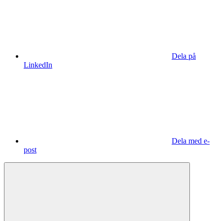
Dela på
LinkedIn
Dela med e-
post