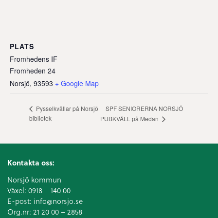
PLATS
Fromhedens IF
Fromheden 24
Norsjö
,
93593
+ Google Map
SPF SENIORERNA NORSJÖ
Pysselkvällar på Norsjö
bibliotek
PUBKVÄLL på Medan
Kontakta oss:
Norsjö kommun
Växel:
0918 – 140 00
E-post:
info@norsjo.se
Org.nr: 21 20 00 – 2858