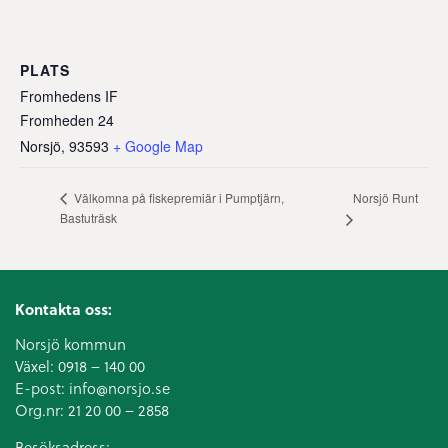
PLATS
Fromhedens IF
Fromheden 24
Norsjö
,
93593
+ Google Map
Norsjö Runt
Välkomna på fiskepremiär i Pumptjärn,
Bastuträsk
Kontakta oss:
Norsjö kommun
Växel:
0918 – 140 00
E-post:
info@norsjo.se
Org.nr: 21 20 00 – 2858
Besöksadress: