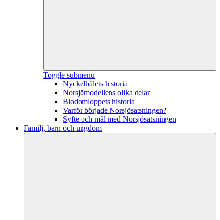
Toggle submenu
Nyckelhålets historia
Norsjömodellens olika delar
Blodomloppets historia
Varför började Norsjösatsningen?
Syfte och mål med Norsjösatsningen
Familj, barn och ungdom