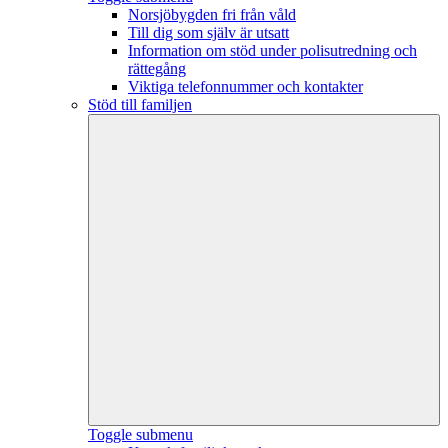
Norsjöbygden fri från våld
Till dig som själv är utsatt
Information om stöd under polisutredning och
rättegång
Viktiga telefonnummer och kontakter
Stöd till familjen
Toggle submenu