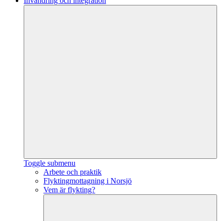
Invandring och integration
Toggle submenu
Arbete och praktik
Flyktingmottagning i Norsjö
Vem är flykting?