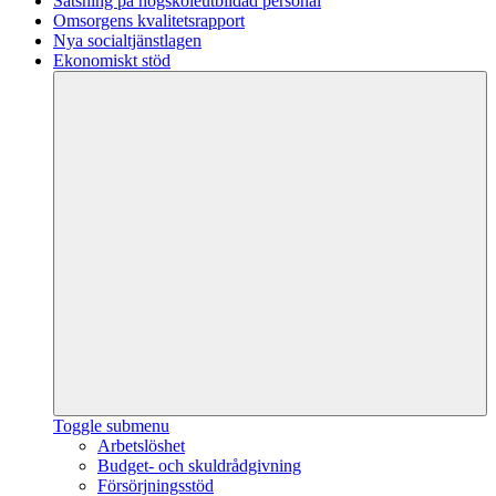
Satsning på högskoleutbildad personal
Omsorgens kvalitetsrapport
Nya socialtjänstlagen
Ekonomiskt stöd
Toggle submenu
Arbetslöshet
Budget- och skuldrådgivning
Försörjningsstöd