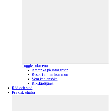
Toggle submenu
Att tänka på inför resan
Resor i annan kommun
Vem kan ansöka
Riksfärdtjänst
Råd och stöd
Psykisk ohälsa