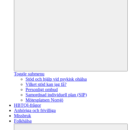
Toggle submenu
Stöd och hjälp vid psykisk ohälsa
Vilket stöd kan jag få?
Personligt ombud
Samordnad individuell plan (SIP)
Mötesplatsen Norsjö
HBTQI-frågor
Anhöriga och frivilliga
Missbruk
Folkhälsa