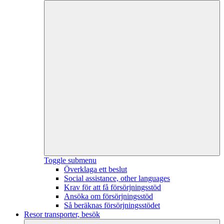
Toggle submenu
Överklaga ett beslut
Social assistance, other languages
Krav för att få försörjningsstöd
Ansöka om försörjningsstöd
Så beräknas försörjningsstödet
Resor transporter, besök