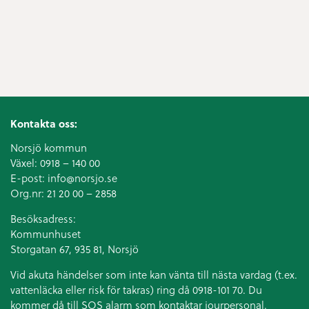
Kontakta oss:
Norsjö kommun
Växel:
0918 – 140 00
E-post:
info@norsjo.se
Org.nr: 21 20 00 – 2858
Besöksadress:
Kommunhuset
Storgatan 67, 935 81, Norsjö
Vid akuta händelser som inte kan vänta till nästa vardag (t.ex.
vattenläcka eller
risk för takras
) ring då 0918-101 70. Du
kommer då till SOS alarm som kontaktar jourpersonal.