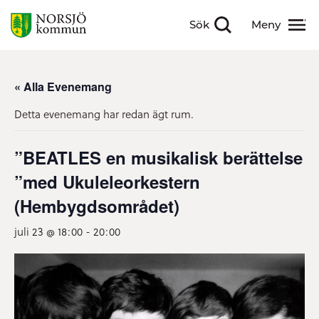
Sök
Meny
Visa sökfält
Visa meny
« Alla Evenemang
Detta evenemang har redan ägt rum.
”BEATLES en musikalisk berättelse
”med Ukuleleorkestern
(Hembygdsområdet)
juli 23 @ 18:00
-
20:00