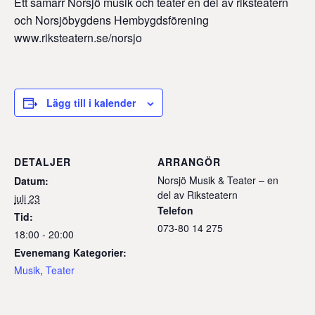
Ett samarr Norsjö musik och teater en del av riksteatern
och Norsjöbygdens Hembygdsförening
www.riksteatern.se/norsjo
Lägg till i kalender
DETALJER
ARRANGÖR
Norsjö Musik & Teater – en
Datum:
del av Riksteatern
juli 23
Telefon
Tid:
073-80 14 275
18:00 - 20:00
Evenemang Kategorier:
Musik
,
Teater