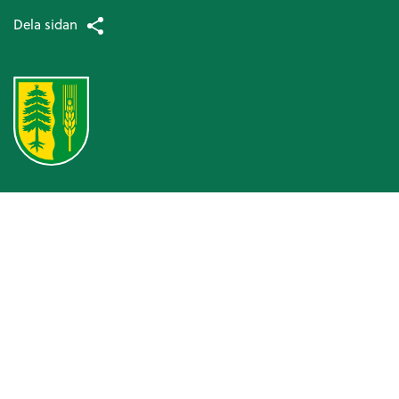
Dela sidan
Omsorg och hjälp
Hälso- och sjukvård
Patientsäkerhetsberättelse
Medicinska enheten
Arbetsterapi
Avancerad hemsjukvård
Patientnämnden
Ansvarsfördelning kommun och landsting
Hjälpmedel och bostadsanpassning
Bostadsanpassningsbidrag
Att ansöka om bostadsanpassningsbidrag