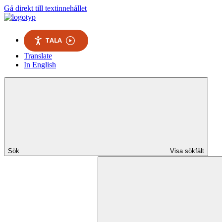
Gå direkt till textinnehållet
TALA
Translate
In English
Sök
Visa sökfält