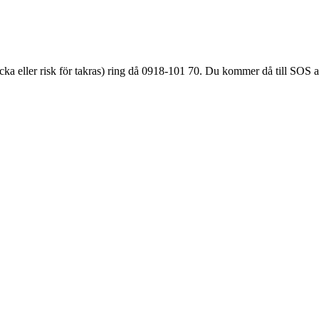
äcka eller
risk för takras
) ring då 0918-101 70. Du kommer då till SOS a