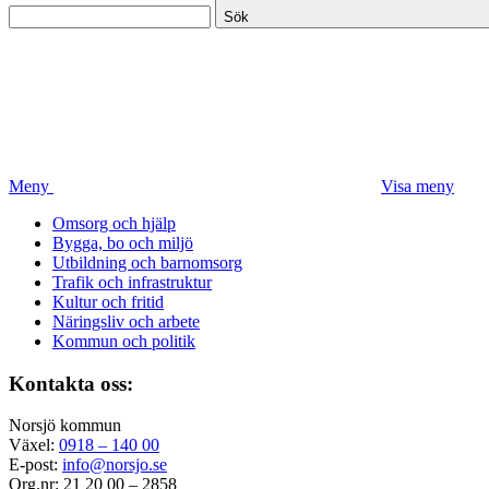
Sök
Meny
Visa meny
Omsorg och hjälp
Bygga, bo och miljö
Utbildning och barnomsorg
Trafik och infrastruktur
Kultur och fritid
Näringsliv och arbete
Kommun och politik
Kontakta oss:
Norsjö kommun
Växel:
0918 – 140 00
E-post:
info@norsjo.se
Org.nr: 21 20 00 – 2858