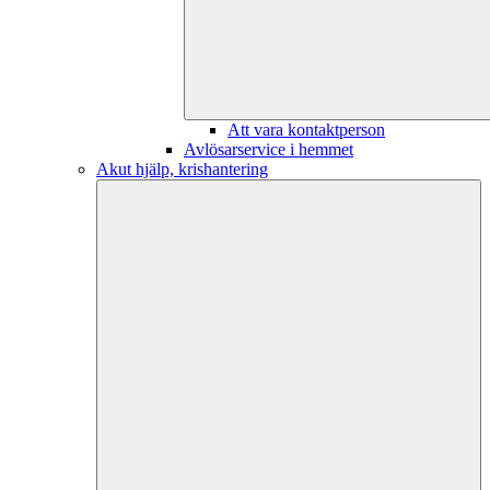
Att vara kontaktperson
Avlösarservice i hemmet
Akut hjälp, krishantering