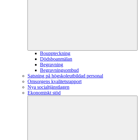
Bouppteckning
Dödsboanmälan
Begravning
Begravningsombud
Satsning på högskoleutbildad personal
Omsorgens kvalitetsrapport
Nya socialtjänstlagen
Ekonomiskt stöd