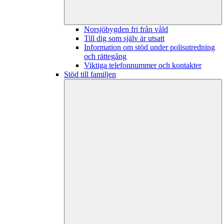
Norsjöbygden fri från våld
Till dig som själv är utsatt
Information om stöd under polisutredning
och rättegång
Viktiga telefonnummer och kontakter
Stöd till familjen