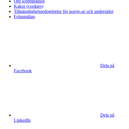
Om webbplatsen
Kakor (cookies)
Tillgänglighetsredogörelse för norsjo.se och undersidor
Felanmälan
Dela på
Facebook
Dela på
LinkedIn