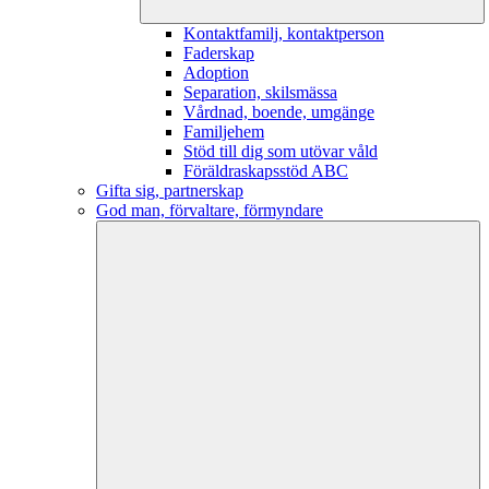
Kontaktfamilj, kontaktperson
Faderskap
Adoption
Separation, skilsmässa
Vårdnad, boende, umgänge
Familjehem
Stöd till dig som utövar våld
Föräldraskapsstöd ABC
Gifta sig, partnerskap
God man, förvaltare, förmyndare