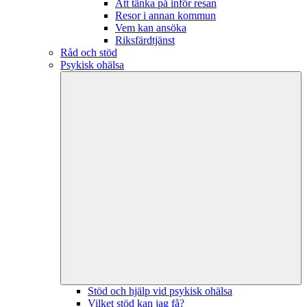
Att tänka på inför resan
Resor i annan kommun
Vem kan ansöka
Riksfärdtjänst
Råd och stöd
Psykisk ohälsa
Stöd och hjälp vid psykisk ohälsa
Vilket stöd kan jag få?