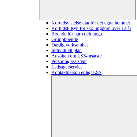
Korttidsvistelse utanför det egna hemmet
Korttidstillsyn för skolungdom över 12 år
Boende för barn och unga
Gruppboende
Daglig verksamhet
Individuell plan
Ansökan om LSS-insatser
Personlig assistent
Ledsagarservice
Kontaktperson enligt LSS