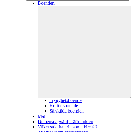
Boenden
Trygghetsboende
Korttidsboende
Särskilda boenden
Mat
Demensdagvård, träffpunkten
Vilket stöd kan du som äldre få?