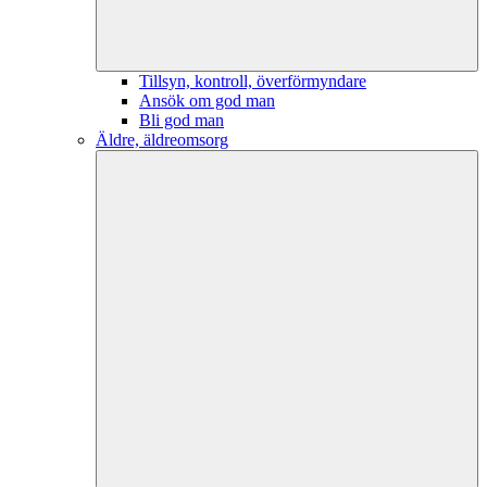
Tillsyn, kontroll, överförmyndare
Ansök om god man
Bli god man
Äldre, äldreomsorg