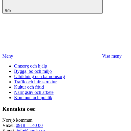
Sök
Meny
Visa meny
Omsorg och hjälp
Bygga, bo och miljö
Utbildning och barnomsorg
Trafik och infrastruktur
Kultur och fritid
Näringsliv och arbete
Kommun och politik
Kontakta oss:
Norsjö kommun
Växel:
0918 – 140 00
E-post:
info@norsjo.se