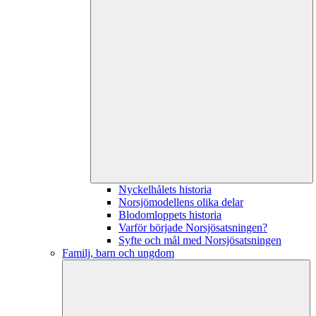
Nyckelhålets historia
Norsjömodellens olika delar
Blodomloppets historia
Varför började Norsjösatsningen?
Syfte och mål med Norsjösatsningen
Familj, barn och ungdom