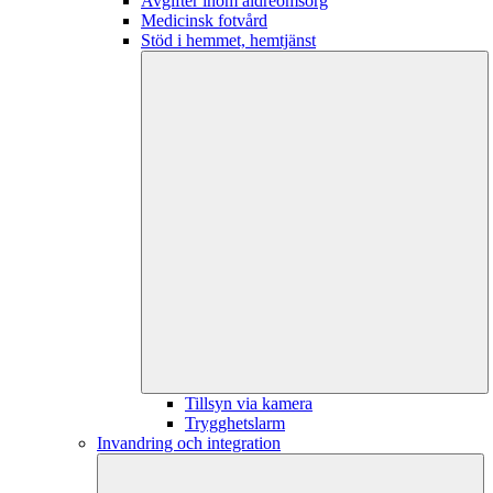
Avgifter inom äldreomsorg
Medicinsk fotvård
Stöd i hemmet, hemtjänst
Tillsyn via kamera
Trygghetslarm
Invandring och integration