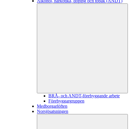
Alkohol, narkotika, doping och tobak (ANDT)
BRÅ- och ANDT-förebyggande arbete
Förebyggargruppen
Medborgarlöften
Norsjösatsningen