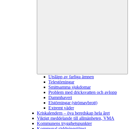
Utsläpp av farliga ämnen
Telestörningar
Smittsamma sjukdomar
Problem med dricksvatten och avlopp
Dammhaveri
Elstörningar (strömavbrott)
Extremt väder
Kriskalendern – öva beredskap hela året
Viktigt meddelande till allmänheten, VMA
Kommunens trygghetspunkter
Kommunal räddningstjänst