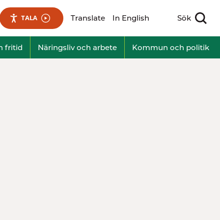
Translate
In English
Sök
TALA
Visa sökfält
 fritid
Näringsliv och arbete
Kommun och politik