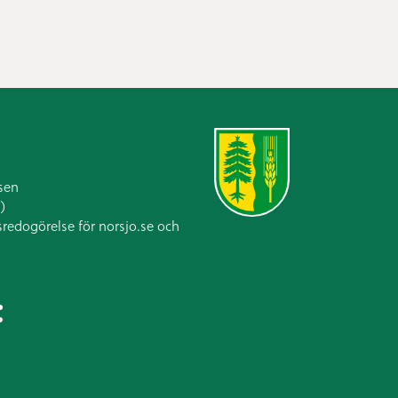
sen
)
sredogörelse för norsjo.se och