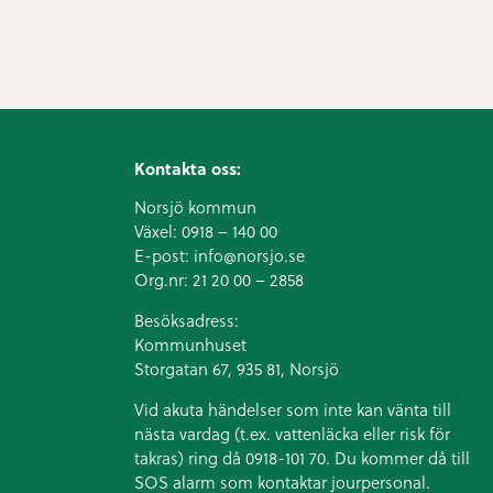
Kontakta oss:
Norsjö kommun
Växel:
0918 – 140 00
E-post:
info@norsjo.se
Org.nr: 21 20 00 – 2858
Besöksadress:
Kommunhuset
Storgatan 67, 935 81, Norsjö
Vid akuta händelser som inte kan vänta till
nästa vardag (t.ex. vattenläcka eller
risk för
takras
) ring då 0918-101 70. Du kommer då till
SOS alarm som kontaktar jourpersonal.